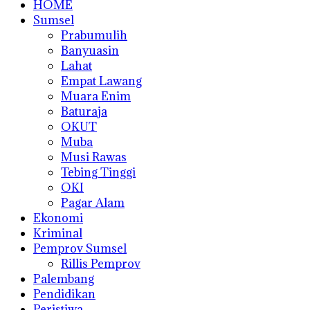
HOME
Sumsel
Prabumulih
Banyuasin
Lahat
Empat Lawang
Muara Enim
Baturaja
OKUT
Muba
Musi Rawas
Tebing Tinggi
OKI
Pagar Alam
Ekonomi
Kriminal
Pemprov Sumsel
Rillis Pemprov
Palembang
Pendidikan
Peristiwa