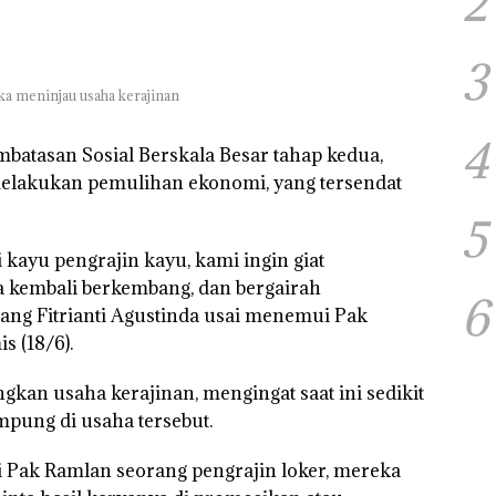
2
3
ka meninjau usaha kerajinan
4
batasan Sosial Berskala Besar tahap kedua,
elakukan pemulihan ekonomi, yang tersendat
5
kayu pengrajin kayu, kami ingin giat
a kembali berkembang, dan bergairah
6
bang Fitrianti Agustinda usai menemui Pak
s (18/6).
ngkan usaha kerajinan, mengingat saat ini sedikit
mpung di usaha tersebut.
 Pak Ramlan seorang pengrajin loker, mereka