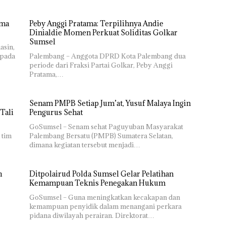
ima
Peby Anggi Pratama: Terpilihnya Andie
Dinialdie Momen Perkuat Soliditas Golkar
Sumsel
asin,
epada
Palembang – Anggota DPRD Kota Palembang dua
periode dari Fraksi Partai Golkar, Peby Anggi
Pratama,…
Senam PMPB Setiap Jum’at, Yusuf Malaya Ingin
Tali
Pengurus Sehat
GoSumsel – Senam sehat Paguyuban Masyarakat
 tim
Palembang Bersatu (PMPB) Sumatera Selatan,
dimana kegiatan tersebut menjadi…
h
Ditpolairud Polda Sumsel Gelar Pelatihan
Kemampuan Teknis Penegakan Hukum
GoSumsel – Guna meningkatkan kecakapan dan
kemampuan penyidik dalam menangani perkara
pidana diwilayah perairan. Direktorat…