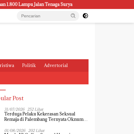
ampu Jalan Tenaga Surya
Kasus Pemeliharaan Lampu di Di
ristiwa
Politik
Advertorial
ular Post
31/07/2026
252 Lihat
Terduga Pelaku Kekerasan Seksual
Remaja di Palembang Ternyata Oknum
Mahasiswa, Dendi Saputra Masih Diburu
01/08/2026
202 Lihat