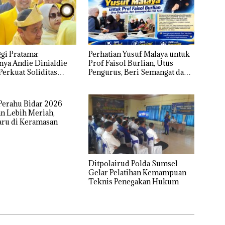
gi Pratama:
Perhatian Yusuf Malaya untuk
nya Andie Dinialdie
Prof Faisol Burlian, Utus
erkuat Soliditas
Pengurus, Beri Semangat dan
Sumsel
Tali Kasih
 Perahu Bidar 2026
n Lebih Meriah,
aru di Keramasan
Ditpolairud Polda Sumsel
Gelar Pelatihan Kemampuan
Teknis Penegakan Hukum