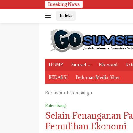
Langsung
Breaking News
Sel
ke
Indeks
konten
HOME
Sumsel
Ekonomi
Kri
REDAKSI
Pedoman Media Siber
Beranda
Palembang
Palembang
Selain Penanganan P
Pemulihan Ekonomi