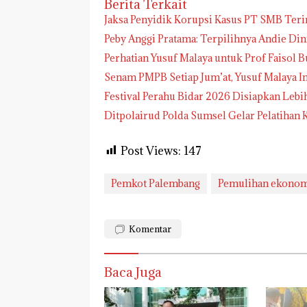
Berita Terkait
Jaksa Penyidik Korupsi Kasus PT SMB Te
Peby Anggi Pratama: Terpilihnya Andie Di
Perhatian Yusuf Malaya untuk Prof Faisol B
Senam PMPB Setiap Jum’at, Yusuf Malaya I
Festival Perahu Bidar 2026 Disiapkan Lebi
Ditpolairud Polda Sumsel Gelar Pelatih
Post Views:
147
Pemkot Palembang
Pemulihan ekono
Komentar
Baca Juga