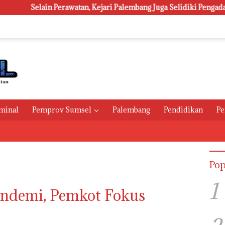
ain Perawatan, Kejari Palembang Juga Selidiki Pengadaan 1.800 L
minal
Pemprov Sumsel
Palembang
Pendidikan
Pe
Pop
1
andemi, Pemkot Fokus