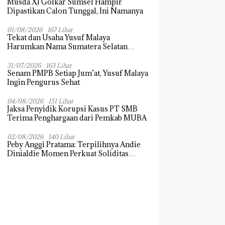
Musda XI Golkar Sumsel Hampir
Dipastikan Calon Tunggal, Ini Namanya
01/08/2026
167 Lihat
Tekat dan Usaha Yusuf Malaya
Harumkan Nama Sumatera Selatan
Dikancah Nasional dan Internasional
31/07/2026
163 Lihat
Senam PMPB Setiap Jum’at, Yusuf Malaya
Ingin Pengurus Sehat
04/08/2026
151 Lihat
Jaksa Penyidik Korupsi Kasus PT SMB
Terima Penghargaan dari Pemkab MUBA
02/08/2026
140 Lihat
Peby Anggi Pratama: Terpilihnya Andie
Dinialdie Momen Perkuat Soliditas
Golkar Sumsel