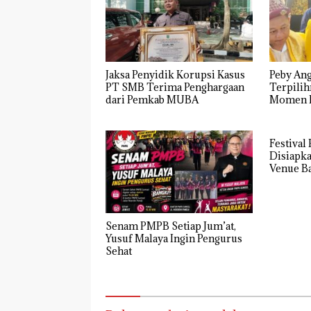
Jaksa Penyidik Korupsi Kasus
Peby Ang
PT SMB Terima Penghargaan
Terpilih
dari Pemkab MUBA
Momen P
Golkar 
Festival
Disiapka
Venue B
Senam PMPB Setiap Jum’at,
Yusuf Malaya Ingin Pengurus
Sehat