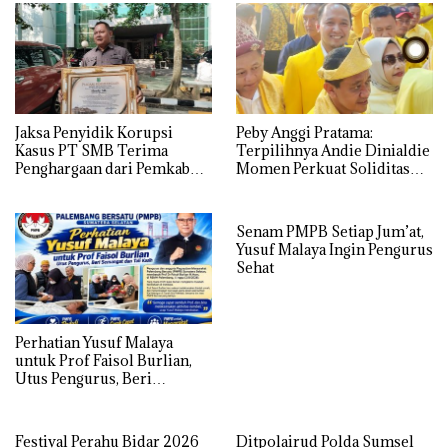
Jaksa Penyidik Korupsi
Peby Anggi Pratama:
Kasus PT SMB Terima
Terpilihnya Andie Dinialdie
Penghargaan dari Pemkab
Momen Perkuat Soliditas
MUBA
Golkar Sumsel
Senam PMPB Setiap Jum’at,
Yusuf Malaya Ingin Pengurus
Sehat
Perhatian Yusuf Malaya
untuk Prof Faisol Burlian,
Utus Pengurus, Beri
Semangat dan Tali Kasih
Festival Perahu Bidar 2026
Ditpolairud Polda Sumsel