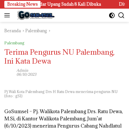
Langsung
 Pangkalan Sandar Upang Sudah 8 Kali Dibuka
Breaking News
Ditawari K
ke
konten
Beranda
Palembang
Palembang
Terima Pengurus NU Palembang,
Ini Kata Dewa
Admin
06/10/2023
Pj Wali Kota Palembang Drs H Ratu Dewa menerima pengurus NU
(foto : gS1)
GoSumsel –
Pj. Walikota Palembang Drs. Ratu Dewa,
M.Si, di Kantor Walikota Palembang, Jum’at
(6/10/2023) menerima Pengurus Cabang Nahdlatul