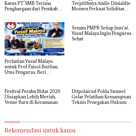
Kasus PT SMB Terima
Terpilihnya Andie Dinialdie
Penghargaan dari Pemkab
Momen Perkuat Soliditas
MUBA
Golkar Sumsel
Senam PMPB Setiap Jum’at,
Yusuf Malaya Ingin Pengurus
Sehat
Perhatian Yusuf Malaya
untuk Prof Faisol Burlian,
Utus Pengurus, Beri
Semangat dan Tali Kasih
Festival Perahu Bidar 2026
Ditpolairud Polda Sumsel
Disiapkan Lebih Meriah,
Gelar Pelatihan Kemampuan
Venue Baru di Keramasan
Teknis Penegakan Hukum
Rekomendasi untuk kamu