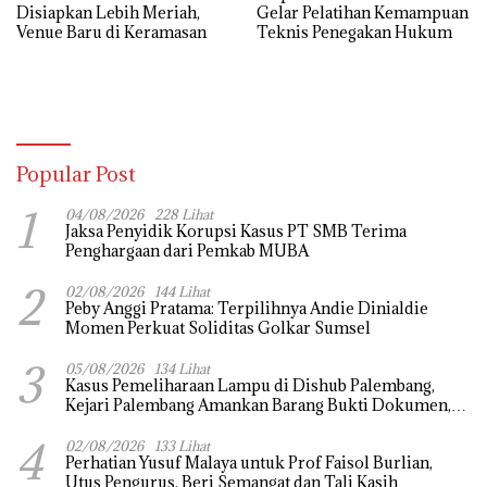
Disiapkan Lebih Meriah,
Gelar Pelatihan Kemampuan
Venue Baru di Keramasan
Teknis Penegakan Hukum
Popular Post
1
04/08/2026
228 Lihat
Jaksa Penyidik Korupsi Kasus PT SMB Terima
Penghargaan dari Pemkab MUBA
2
02/08/2026
144 Lihat
Peby Anggi Pratama: Terpilihnya Andie Dinialdie
Momen Perkuat Soliditas Golkar Sumsel
3
05/08/2026
134 Lihat
Kasus Pemeliharaan Lampu di Dishub Palembang,
Kejari Palembang Amankan Barang Bukti Dokumen,
Uang dan Perhiasan
4
02/08/2026
133 Lihat
Perhatian Yusuf Malaya untuk Prof Faisol Burlian,
Utus Pengurus, Beri Semangat dan Tali Kasih