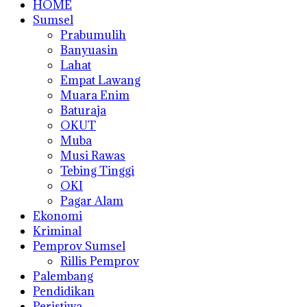
HOME
Sumsel
Prabumulih
Banyuasin
Lahat
Empat Lawang
Muara Enim
Baturaja
OKUT
Muba
Musi Rawas
Tebing Tinggi
OKI
Pagar Alam
Ekonomi
Kriminal
Pemprov Sumsel
Rillis Pemprov
Palembang
Pendidikan
Peristiwa