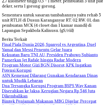
2,7 kilometer tinggi 0,5 – 1 meter, pembuatan 3 unit plat
deker, serta 1 gorong-gorong.
Sementara untuk sasaran tambahannya yaitu rehab 5
unit RTLH di Dusun Karanganyar RT. 02 RW. 01, dan
pembuatan MCK (4 closet dan 1 kamar mandi) di
Lapangan Sepakbola Kalinusu. (gS/riil)
Berita Terkait
Final Piala Dunia 2026, Spanyol vs Argentina, Duel
Yamal dan Messi Penentu Gelar Juara
Kekuatan Baru TNI AU, Presiden Prabowo Subianto
Pamerkan Jet Rafale hingga Radar Modern
Program Motor Gizi BGN Disorot, KPK Ingatkan
Potensi Korupsi
ASN Kemenag Dilarang Gunakan Kendaraan Dinas
untuk Mudik Lebaran
Dua Tersangka Korupsi Program BSPS Way Kanan
Diserahkan ke Jaksa, Kerugian Negara Rp 546 Juta
Dikembalikan
Bimtek Penjamah Makanan MBG Digelar, Percepat