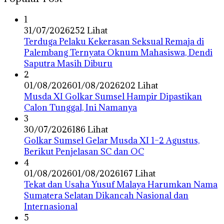
1
31/07/2026
252 Lihat
Terduga Pelaku Kekerasan Seksual Remaja di
Palembang Ternyata Oknum Mahasiswa, Dendi
Saputra Masih Diburu
2
01/08/2026
01/08/2026
202 Lihat
Musda XI Golkar Sumsel Hampir Dipastikan
Calon Tunggal, Ini Namanya
3
30/07/2026
186 Lihat
Golkar Sumsel Gelar Musda XI 1–2 Agustus,
Berikut Penjelasan SC dan OC
4
01/08/2026
01/08/2026
167 Lihat
Tekat dan Usaha Yusuf Malaya Harumkan Nama
Sumatera Selatan Dikancah Nasional dan
Internasional
5