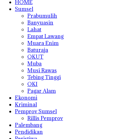
HOME
Sumsel
Prabumulih
Banyuasin
Lahat
Empat Lawang
Muara Enim
Baturaja
OKUT
Muba
Musi Rawas
Tebing Tinggi
OKI
Pagar Alam
Ekonomi
Kriminal
Pemprov Sumsel
Rillis Pemprov
Palembang
Pendidikan
Peristiwa