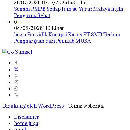
31/07/2026
31/07/2026
163 Lihat
Senam PMPB Setiap Jum’at, Yusuf Malaya Ingin
Pengurus Sehat
6
04/08/2026
149 Lihat
Jaksa Penyidik Korupsi Kasus PT SMB Terima
Penghargaan dari Pemkab MUBA
Didukung oleh WordPress
-
Tema: wpberita.
Disclaimer
home juga
Indeks