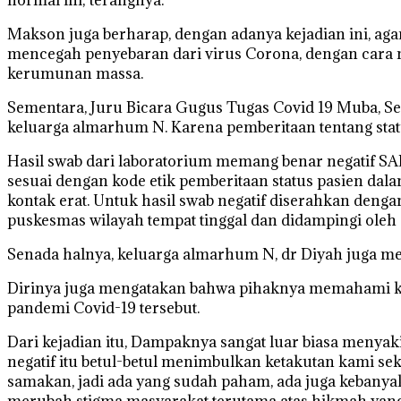
Makson juga berharap, dengan adanya kejadian ini, ag
mencegah penyebaran dari virus Corona, dengan cara
kerumunan massa.
Sementara, Juru Bicara Gugus Tugas Covid 19 Muba, Se
keluarga almarhum N. Karena pemberitaan tentang st
Hasil swab dari laboratorium memang benar negatif SAR
sesuai dengan kode etik pemberitaan status pasien dala
kontak erat. Untuk hasil swab negatif diserahkan deng
puskesmas wilayah tempat tinggal dan didampingi oleh a
Senada halnya, keluarga almarhum N, dr Diyah juga mem
Dirinya juga mengatakan bahwa pihaknya memahami kondi
pandemi Covid-19 tersebut.
Dari kejadian itu, Dampaknya sangat luar biasa menya
negatif itu betul-betul menimbulkan ketakutan kami se
samakan, jadi ada yang sudah paham, ada juga kebanya
merubah stigma masyarakat terutama atas hikmah yang 