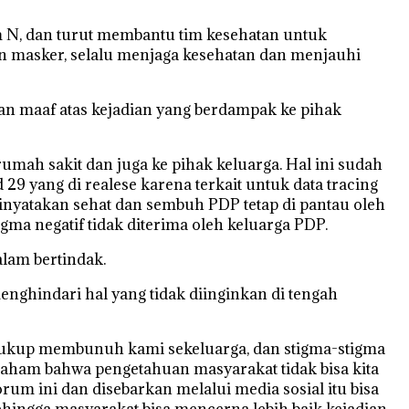
m N, dan turut membantu tim kesehatan untuk
 masker, selalu menjaga kesehatan dan menjauhi
an maaf atas kejadian yang berdampak ke pihak
mah sakit dan juga ke pihak keluarga. Hal ini sudah
29 yang di realese karena terkait untuk data tracing
dinyatakan sehat dan sembuh PDP tetap di pantau oleh
gma negatif tidak diterima oleh keluarga PDP.
alam bertindak.
nghindari hal yang tidak diinginkan di tengah
 cukup membunuh kami sekeluarga, dan stigma-stigma
 paham bahwa pengetahuan masyarakat tidak bisa kita
m ini dan disebarkan melalui media sosial itu bisa
hingga masyarakat bisa mencerna lebih baik kejadian