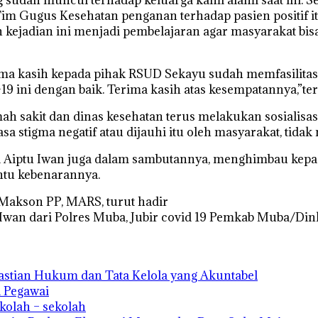
Tim Gugus Kesehatan penganan terhadap pasien positif i
jadian ini menjadi pembelajaran agar masyarakat bisa 
ma kasih kepada pihak RSUD Sekayu sudah memfasilita
9 ini dengan baik. Terima kasih atas kesempatannya,”ter
ah sakit dan dinas kesehatan terus melakukan sosialisa
sa stigma negatif atau dijauhi itu oleh masyarakat, tida
i Aiptu Iwan juga dalam sambutannya, menghimbau kepa
ntu kebenarannya.
 Makson PP, MARS, turut hadir
u Iwan dari Polres Muba, Jubir covid 19 Pemkab Muba/Din
astian Hukum dan Tata Kelola yang Akuntabel
a Pegawai
kolah – sekolah