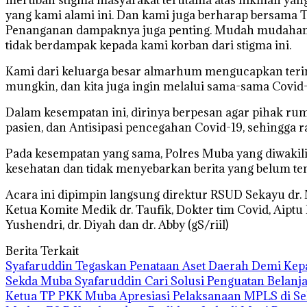
yang kami alami ini. Dan kami juga berharap bersama 
Penanganan dampaknya juga penting. Mudah mudahan ke
tidak berdampak kepada kami korban dari stigma ini.
Kami dari keluarga besar almarhum mengucapkan teri
mungkin, dan kita juga ingin melalui sama-sama Covid-1
Dalam kesempatan ini, dirinya berpesan agar pihak rum
pasien, dan Antisipasi pencegahan Covid-19, sehingga ra
Pada kesempatan yang sama, Polres Muba yang diwakil
kesehatan dan tidak menyebarkan berita yang belum te
Acara ini dipimpin langsung direktur RSUD Sekayu dr.
Ketua Komite Medik dr. Taufik, Dokter tim Covid, Aipt
Yushendri, dr. Diyah dan dr. Abby (gS/riil)
Berita Terkait
Syafaruddin Tegaskan Penataan Aset Daerah Demi Kep
Sekda Muba Syafaruddin Cari Solusi Penguatan Belanj
Ketua TP PKK Muba Apresiasi Pelaksanaan MPLS di Se