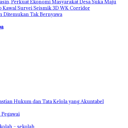
sin, Perkuat Ekonomi Masyarakat Desa Suka Maju
 Kawal Survei Seismik 3D WK Corridor
an Ditemukan Tak Bernyawa
ba
astian Hukum dan Tata Kelola yang Akuntabel
a Pegawai
kolah – sekolah