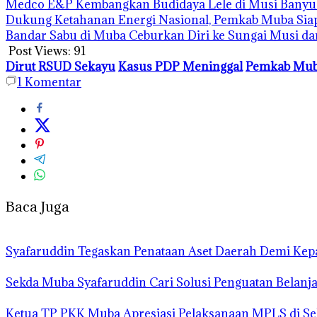
Medco E&P Kembangkan Budidaya Lele di Musi Banyua
Dukung Ketahanan Energi Nasional, Pemkab Muba Siap
Bandar Sabu di Muba Ceburkan Diri ke Sungai Musi d
Post Views:
91
Dirut RSUD Sekayu
Kasus PDP Meninggal
Pemkab Mu
1
Komentar
Baca Juga
Syafaruddin Tegaskan Penataan Aset Daerah Demi Kep
Sekda Muba Syafaruddin Cari Solusi Penguatan Belanj
Ketua TP PKK Muba Apresiasi Pelaksanaan MPLS di Se