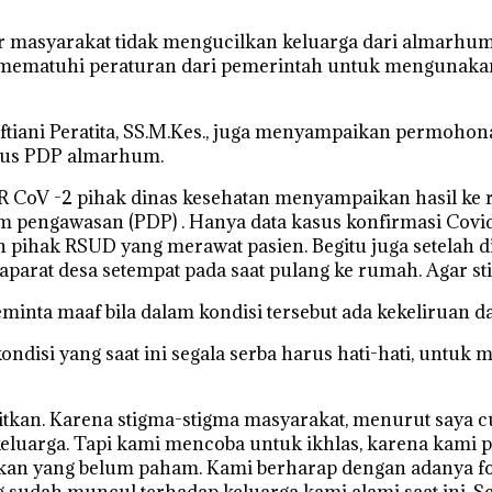
ar masyarakat tidak mengucilkan keluarga dari almarhu
 mematuhi peraturan dari pemerintah untuk mengunakan
ftiani Peratita, SS.M.Kes., juga menyampaikan permohon
atus PDP almarhum.
 CoV -2 pihak dinas kesehatan menyampaikan hasil ke ru
m pengawasan (PDP) . Hanya data kasus konfirmasi Covid 
an pihak RSUD yang merawat pasien. Begitu juga setelah 
parat desa setempat pada saat pulang ke rumah. Agar sti
inta maaf bila dalam kondisi tersebut ada kekeliruan d
si yang saat ini segala serba harus hati-hati, untuk me
kitkan. Karena stigma-stigma masyarakat, menurut saya
keluarga. Tapi kami mencoba untuk ikhlas, karena kami
kan yang belum paham. Kami berharap dengan adanya foru
sudah muncul terhadap keluarga kami alami saat ini. Se