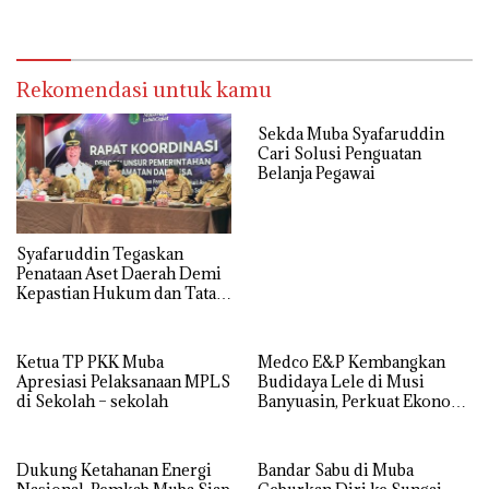
WK Corridor
Bernyawa
Rekomendasi untuk kamu
Sekda Muba Syafaruddin
Cari Solusi Penguatan
Belanja Pegawai
Syafaruddin Tegaskan
Penataan Aset Daerah Demi
Kepastian Hukum dan Tata
Kelola yang Akuntabel
Ketua TP PKK Muba
Medco E&P Kembangkan
Apresiasi Pelaksanaan MPLS
Budidaya Lele di Musi
di Sekolah – sekolah
Banyuasin, Perkuat Ekonomi
Masyarakat Desa Suka Maju
Dukung Ketahanan Energi
Bandar Sabu di Muba