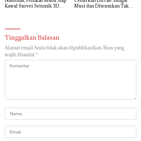
Nasional, Pemkab Muba Siap
Ceburkan Diri ke Sungai
Kawal Survei Seismik 3D
Musi dan Ditemukan Tak
WK Corridor
Bernyawa
Tinggalkan Balasan
Alamat email Anda tidak akan dipublikasikan.
Ruas yang
wajib ditandai
*