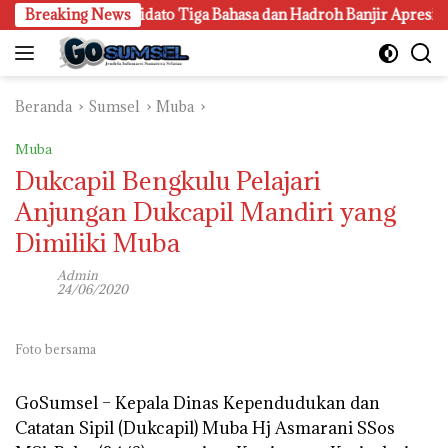
Langsung
n Z, Lomba Pidato Tiga Bahasa dan Hadroh Banjir Apresiasi
Breaking News
ke
konten
Beranda
Sumsel
Muba
Muba
Dukcapil Bengkulu Pelajari
Anjungan Dukcapil Mandiri yang
Dimiliki Muba
Admin
24/06/2020
Foto bersama
GoSumsel –
Kepala Dinas Kependudukan dan
Catatan Sipil (Dukcapil) Muba Hj Asmarani SSos