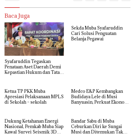
Baca Juga
Sekda Muba Syafaruddin
Cari Solusi Penguatan
Belanja Pegawai
Syafaruddin Tegaskan
Penataan Aset Daerah Demi
Kepastian Hukum dan Tata
Kelola yang Akuntabel
Ketua TP PKK Muba
Medco E&P Kembangkan
Apresiasi Pelaksanaan MPLS
Budidaya Lele di Musi
di Sekolah – sekolah
Banyuasin, Perkuat Ekonomi
Masyarakat Desa Suka Maju
Dukung Ketahanan Energi
Bandar Sabu di Muba
Nasional, Pemkab Muba Siap
Ceburkan Diri ke Sungai
Kawal Survei Seismik 3D
Musi dan Ditemukan Tak