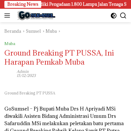
Langsung
embang Juga Selidiki Pengadaan 1.800 Lampu Jalan Tenaga Surya
Breaking News
ke
konten
Beranda
Sumsel
Muba
Muba
Ground Breaking PT PUSSA, Ini
Harapan Pemkab Muba
Admin
15/12/2023
Ground Breaking PT PUSSA
GoSumsel –
Pj Bupati Muba Drs H Apriyadi MSi
diwakili Asisten Bidang Administrasi Umum Drs
Safaruddin MSi melakukan peletakan batu pertama
di Ground Breaking Pabrik Kelapa Sawit PT Putra