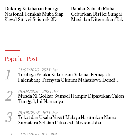
Dukung Ketahanan Energi
Bandar Sabu di Muba
Nasional, Pemkab Muba Siap
Ceburkan Diri ke Sungai
Kawal Survei Seismik 3D
Musi dan Ditemukan Tak
WK Corridor
Bernyawa
Popular Post
1
31/07/2026
252 Lihat
Terduga Pelaku Kekerasan Seksual Remaja di
Palembang Ternyata Oknum Mahasiswa, Dendi
Saputra Masih Diburu
2
01/08/2026
202 Lihat
Musda XI Golkar Sumsel Hampir Dipastikan Calon
Tunggal, Ini Namanya
3
01/08/2026
167 Lihat
Tekat dan Usaha Yusuf Malaya Harumkan Nama
Sumatera Selatan Dikancah Nasional dan
Internasional
31/07/2026
163 Lihat