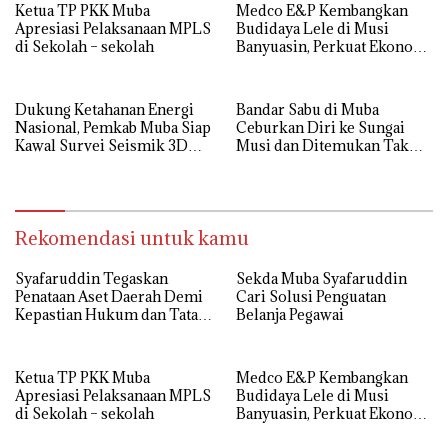
Ketua TP PKK Muba
Medco E&P Kembangkan
Apresiasi Pelaksanaan MPLS
Budidaya Lele di Musi
di Sekolah – sekolah
Banyuasin, Perkuat Ekonomi
Masyarakat Desa Suka Maju
Dukung Ketahanan Energi
Bandar Sabu di Muba
Nasional, Pemkab Muba Siap
Ceburkan Diri ke Sungai
Kawal Survei Seismik 3D
Musi dan Ditemukan Tak
WK Corridor
Bernyawa
Rekomendasi untuk kamu
Syafaruddin Tegaskan
Sekda Muba Syafaruddin
Penataan Aset Daerah Demi
Cari Solusi Penguatan
Kepastian Hukum dan Tata
Belanja Pegawai
Kelola yang Akuntabel
Ketua TP PKK Muba
Medco E&P Kembangkan
Apresiasi Pelaksanaan MPLS
Budidaya Lele di Musi
di Sekolah – sekolah
Banyuasin, Perkuat Ekonomi
Masyarakat Desa Suka Maju