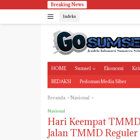
Langsung
Breaking News
ke
Indeks
konten
HOME
Sumsel
Ekonomi
Kri
REDAKSI
Pedoman Media Siber
Beranda
Nasional
Nasional
Hari Keempat TMMD B
Jalan TMMD Reguler 