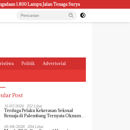
800 Lampu Jalan Tenaga Surya
Kasus Pemeliharaan Lampu 
ristiwa
Politik
Advertorial
ular Post
31/07/2026
252 Lihat
Terduga Pelaku Kekerasan Seksual
Remaja di Palembang Ternyata Oknum
Mahasiswa, Dendi Saputra Masih Diburu
01/08/2026
204 Lihat