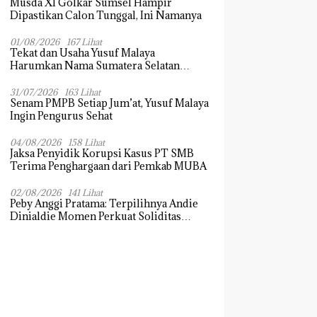
Musda XI Golkar Sumsel Hampir
Dipastikan Calon Tunggal, Ini Namanya
01/08/2026
167 Lihat
Tekat dan Usaha Yusuf Malaya
Harumkan Nama Sumatera Selatan
Dikancah Nasional dan Internasional
31/07/2026
163 Lihat
Senam PMPB Setiap Jum’at, Yusuf Malaya
Ingin Pengurus Sehat
04/08/2026
158 Lihat
Jaksa Penyidik Korupsi Kasus PT SMB
Terima Penghargaan dari Pemkab MUBA
02/08/2026
141 Lihat
Peby Anggi Pratama: Terpilihnya Andie
Dinialdie Momen Perkuat Soliditas
Golkar Sumsel