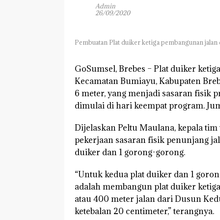
Admin
26/09/2020
Pembuatan Plat duiker ketiga pembangunan jalan 
GoSumsel, Brebes –
Plat duiker keti
Kecamatan Bumiayu, Kabupaten Brebes
6 meter, yang menjadi sasaran fisi
dimulai di hari keempat program. Jum
Dijelaskan Peltu Maulana, kepala ti
pekerjaan sasaran fisik penunjang 
duiker dan 1 gorong-gorong.
“Untuk kedua plat duiker dan 1 goron
adalah membangun plat duiker ketiga 
atau 400 meter jalan dari Dusun Ked
ketebalan 20 centimeter,” terangnya.