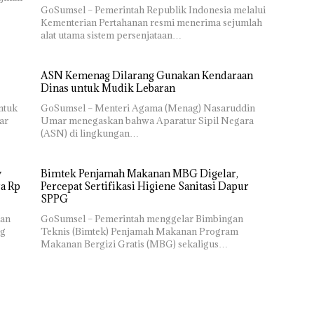
GoSumsel – Pemerintah Republik Indonesia melalui
Kementerian Pertahanan resmi menerima sejumlah
alat utama sistem persenjataan…
ASN Kemenag Dilarang Gunakan Kendaraan
Dinas untuk Mudik Lebaran
ntuk
GoSumsel – Menteri Agama (Menag) Nasaruddin
ar
Umar menegaskan bahwa Aparatur Sipil Negara
(ASN) di lingkungan…
y
Bimtek Penjamah Makanan MBG Digelar,
ra Rp
Percepat Sertifikasi Higiene Sanitasi Dapur
SPPG
nan
GoSumsel – Pemerintah menggelar Bimbingan
ng
Teknis (Bimtek) Penjamah Makanan Program
Makanan Bergizi Gratis (MBG) sekaligus…