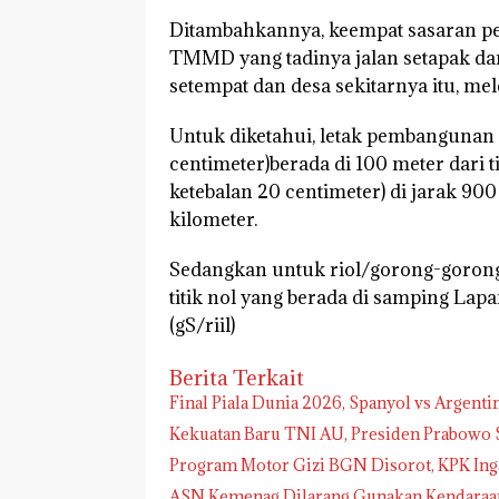
Ditambahkannya, keempat sasaran pen
TMMD yang tadinya jalan setapak da
setempat dan desa sekitarnya itu, mel
Untuk diketahui, letak pembangunan pl
centimeter)berada di 100 meter dari ti
ketebalan 20 centimeter) di jarak 900 m
kilometer.
Sedangkan untuk riol/gorong-gorong 
titik nol yang berada di samping La
(gS/riil)
Berita Terkait
Final Piala Dunia 2026, Spanyol vs Argenti
Kekuatan Baru TNI AU, Presiden Prabowo S
Program Motor Gizi BGN Disorot, KPK Ing
ASN Kemenag Dilarang Gunakan Kendaraan