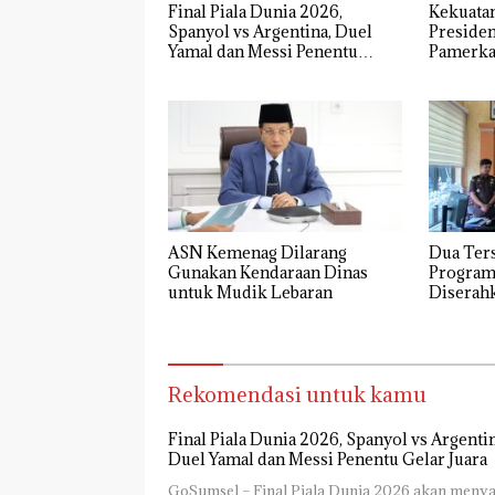
Final Piala Dunia 2026,
Kekuata
Spanyol vs Argentina, Duel
Preside
Yamal dan Messi Penentu
Pamerkan
Gelar Juara
Radar M
ASN Kemenag Dilarang
Dua Ter
Gunakan Kendaraan Dinas
Program
untuk Mudik Lebaran
Diserahk
Negara R
Dikemba
Rekomendasi untuk kamu
Final Piala Dunia 2026, Spanyol vs Argentin
Duel Yamal dan Messi Penentu Gelar Juara
GoSumsel – Final Piala Dunia 2026 akan menya