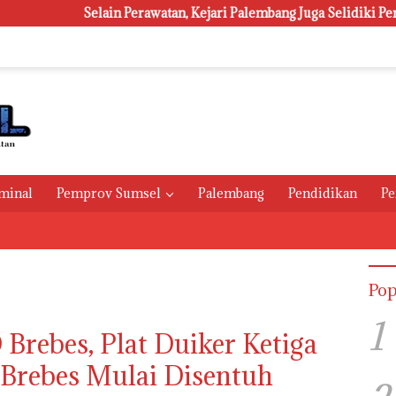
Selain Perawatan, Kejari Palembang Juga Selidiki Pengadaan 1.
minal
Pemprov Sumsel
Palembang
Pendidikan
Pe
Pop
1
rebes, Plat Duiker Ketiga
Brebes Mulai Disentuh