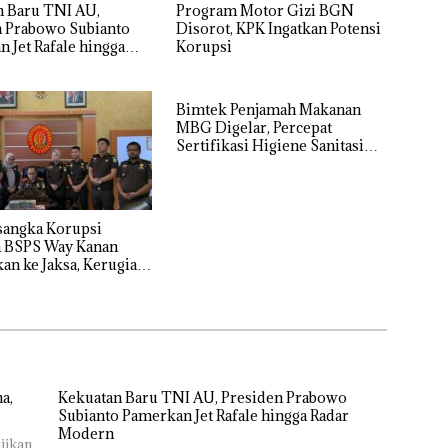
n Baru TNI AU,
Program Motor Gizi BGN
n Prabowo Subianto
Disorot, KPK Ingatkan Potensi
 Jet Rafale hingga
Korupsi
odern
Bimtek Penjamah Makanan
MBG Digelar, Percepat
Sertifikasi Higiene Sanitasi
Dapur SPPG
sangka Korupsi
 BSPS Way Kanan
an ke Jaksa, Kerugian
p 546 Juta
likan
a,
Kekuatan Baru TNI AU, Presiden Prabowo
Subianto Pamerkan Jet Rafale hingga Radar
Modern
jikan