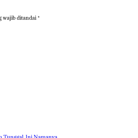
 wajib ditandai
*
n Tunggal, Ini Namanya