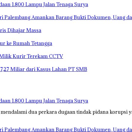
gadaan 1.800 Lampu Jalan Tenaga Surya
ari Palembang Amankan Barang Bukti Dokumen, Uang da
ris Dihajar Massa
bur ke Rumah Tetangga
 Milik Kurir Terekam CCTV
27,27 Miliar dari Kasus Lahan PT SMB
gadaan 1.800 Lampu Jalan Tenaga Surya
s mendalami dua perkara dugaan tindak pidana korupsi
ari Palembang Amankan Barang Bukti Dokumen, Uang da