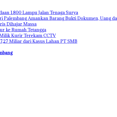
gadaan 1.800 Lampu Jalan Tenaga Surya
ari Palembang Amankan Barang Bukti Dokumen, Uang da
ris Dihajar Massa
bur ke Rumah Tetangga
 Milik Kurir Terekam CCTV
27,27 Miliar dari Kasus Lahan PT SMB
embang