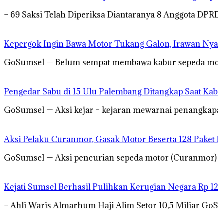
– 69 Saksi Telah Diperiksa Diantaranya 8 Anggota DP
Kepergok Ingin Bawa Motor Tukang Galon, Irawan Nya
GoSumsel — Belum sempat membawa kabur sepeda motor
Pengedar Sabu di 15 Ulu Palembang Ditangkap Saat Ka
GoSumsel — Aksi kejar – kejaran mewarnai penangkapa
Aksi Pelaku Curanmor, Gasak Motor Beserta 128 Paket
GoSumsel — Aksi pencurian sepeda motor (Curanmor) mi
Kejati Sumsel Berhasil Pulihkan Kerugian Negara Rp 1
– Ahli Waris Almarhum Haji Alim Setor 10,5 Miliar Go