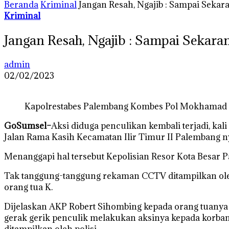
Beranda
Kriminal
Jangan Resah, Ngajib : Sampai Seka
Kriminal
Jangan Resah, Ngajib : Sampai Sekara
admin
02/02/2023
Kapolrestabes Palembang Kombes Pol Mokhamad Nga
GoSumsel–
Aksi diduga penculikan kembali terjadi, kal
Jalan Rama Kasih Kecamatan Ilir Timur II Palembang ny
Menanggapi hal tersebut Kepolisian Resor Kota Besar P
Tak tanggung-tanggung rekaman CCTV ditampilkan oleh
orang tua K.
Dijelaskan AKP Robert Sihombing kepada orang tuanya mu
gerak gerik penculik melakukan aksinya kepada korban
ditampilkan oleh polisi.