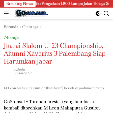
Langsung
embang Juga Selidiki Pengadaan 1.800 Lampu Jalan Tenaga Surya
Breaking News
ke
konten
Beranda
Olahraga
Olahraga
Juarai Slalom U-23 Championship,
Alumni Xaverius 3 Palembang Siap
Harumkan Jabar
Admin
21/08/2022
M Leon Mahaputra Gustion (baju hitam) berada di podium pertama
GoSumsel –
Torehan prestasi yang luar biasa
kembali ditorehkan M Leon Mahaputra Gustion