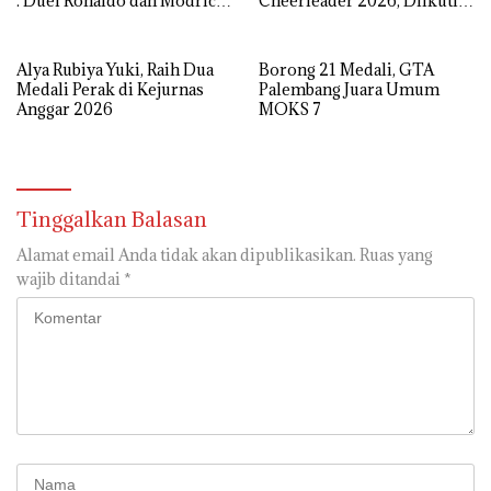
: Duel Ronaldo dan Modric
Cheerleader 2026, Diikuti
Jadi Sorotan
93 Atlet Berbakat
Alya Rubiya Yuki, Raih Dua
Borong 21 Medali, GTA
Medali Perak di Kejurnas
Palembang Juara Umum
Anggar 2026
MOKS 7
Tinggalkan Balasan
Alamat email Anda tidak akan dipublikasikan.
Ruas yang
wajib ditandai
*