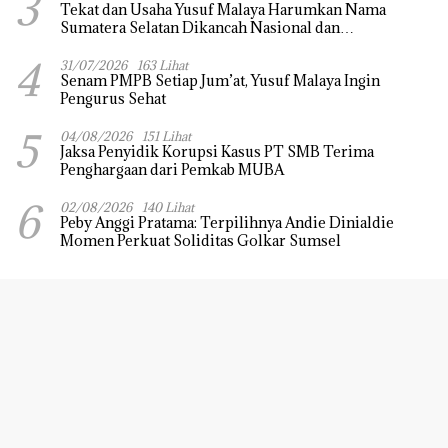
3
Tekat dan Usaha Yusuf Malaya Harumkan Nama
Sumatera Selatan Dikancah Nasional dan
Internasional
4
31/07/2026
163 Lihat
Senam PMPB Setiap Jum’at, Yusuf Malaya Ingin
Pengurus Sehat
5
04/08/2026
151 Lihat
Jaksa Penyidik Korupsi Kasus PT SMB Terima
Penghargaan dari Pemkab MUBA
6
02/08/2026
140 Lihat
Peby Anggi Pratama: Terpilihnya Andie Dinialdie
Momen Perkuat Soliditas Golkar Sumsel