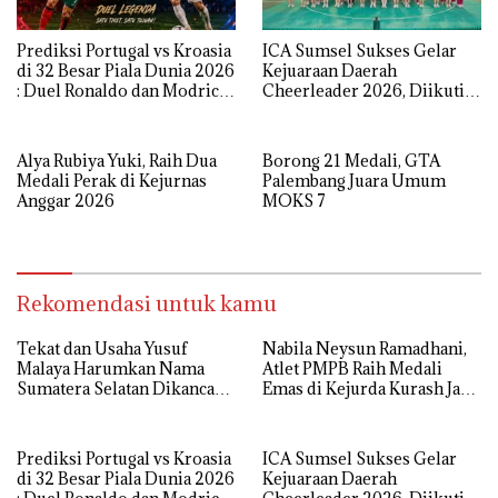
Prediksi Portugal vs Kroasia
ICA Sumsel Sukses Gelar
di 32 Besar Piala Dunia 2026
Kejuaraan Daerah
: Duel Ronaldo dan Modric
Cheerleader 2026, Diikuti
Jadi Sorotan
93 Atlet Berbakat
Alya Rubiya Yuki, Raih Dua
Borong 21 Medali, GTA
Medali Perak di Kejurnas
Palembang Juara Umum
Anggar 2026
MOKS 7
Rekomendasi untuk kamu
Tekat dan Usaha Yusuf
Nabila Neysun Ramadhani,
Malaya Harumkan Nama
Atlet PMPB Raih Medali
Sumatera Selatan Dikancah
Emas di Kejurda Kurash Jawa
Nasional dan Internasional
Barat
Prediksi Portugal vs Kroasia
ICA Sumsel Sukses Gelar
di 32 Besar Piala Dunia 2026
Kejuaraan Daerah