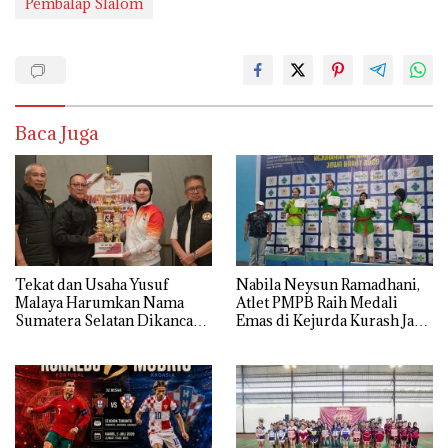
Pembalap Slalom
Baca Juga
Tekat dan Usaha Yusuf
Nabila Neysun Ramadhani,
Malaya Harumkan Nama
Atlet PMPB Raih Medali
Sumatera Selatan Dikancah
Emas di Kejurda Kurash Jawa
Nasional dan Internasional
Barat