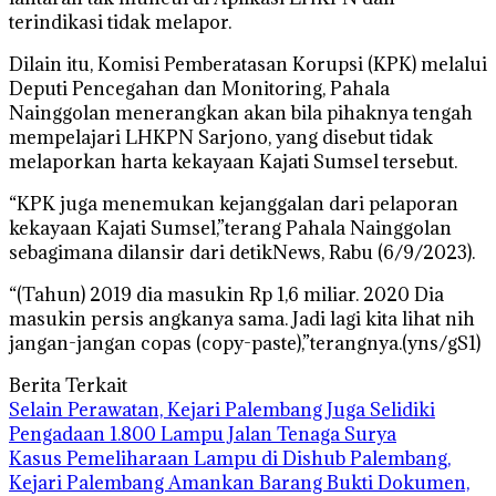
terindikasi tidak melapor.
Dilain itu, Komisi Pemberatasan Korupsi (KPK) melalui
Deputi Pencegahan dan Monitoring, Pahala
Nainggolan menerangkan akan bila pihaknya tengah
mempelajari LHKPN Sarjono, yang disebut tidak
melaporkan harta kekayaan Kajati Sumsel tersebut.
“KPK juga menemukan kejanggalan dari pelaporan
kekayaan Kajati Sumsel,”terang Pahala Nainggolan
sebagimana dilansir dari detikNews, Rabu (6/9/2023).
“(Tahun) 2019 dia masukin Rp 1,6 miliar. 2020 Dia
masukin persis angkanya sama. Jadi lagi kita lihat nih
jangan-jangan copas (copy-paste),”terangnya.(yns/gS1)
Berita Terkait
Selain Perawatan, Kejari Palembang Juga Selidiki
Pengadaan 1.800 Lampu Jalan Tenaga Surya
Kasus Pemeliharaan Lampu di Dishub Palembang,
Kejari Palembang Amankan Barang Bukti Dokumen,