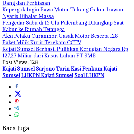
Uang dan Perhiasan
Kepergok Ingin Bawa Motor Tukang Galon, Irawan
Nyaris Dihajar Massa
Pengedar Sabu di 15 Ulu Palembang Ditangkap Saat
Kabur ke Rumah Tetangga
Aksi Pelaku Curanmor, Gasak Motor Beserta 128
Paket Milik Kurir Terekam CCTV
Kejati Sumsel Berhasil Pulihkan Kerugian Negara Rp
127,27 Miliar dari Kasus Lahan PT SMB
Post Views:
128
Kajati Sumsel Sarjono Turin
Kasi Penkum Kajati
Sumsel
LHKPN Kajati Sumsel
Soal LHKPN
Baca Juga