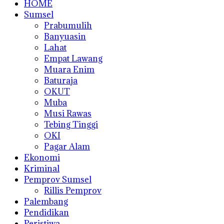
HOME
Sumsel
Prabumulih
Banyuasin
Lahat
Empat Lawang
Muara Enim
Baturaja
OKUT
Muba
Musi Rawas
Tebing Tinggi
OKI
Pagar Alam
Ekonomi
Kriminal
Pemprov Sumsel
Rillis Pemprov
Palembang
Pendidikan
Peristiwa