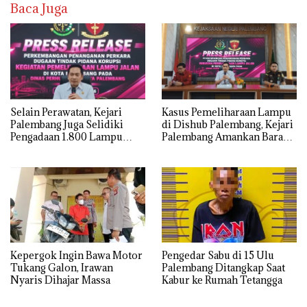
Baca Juga
Selain Perawatan, Kejari
Kasus Pemeliharaan Lampu
Palembang Juga Selidiki
di Dishub Palembang, Kejari
Pengadaan 1.800 Lampu
Palembang Amankan Barang
Jalan Tenaga Surya
Bukti Dokumen, Uang dan
Perhiasan
Kepergok Ingin Bawa Motor
Pengedar Sabu di 15 Ulu
Tukang Galon, Irawan
Palembang Ditangkap Saat
Nyaris Dihajar Massa
Kabur ke Rumah Tetangga