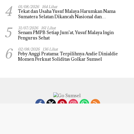
4
01/08/2026
164 Lihat
Tekat dan Usaha Yusuf Malaya Harumkan Nama
Sumatera Selatan Dikancah Nasional dan
Internasional
5
31/07/2026
161 Lihat
Senam PMPB Setiap Jum’at, Yusuf Malaya Ingin
Pengurus Sehat
6
02/08/2026
136 Lihat
Peby Anggi Pratama: Terpilihnya Andie Dinialdie
Momen Perkuat Soliditas Golkar Sumsel
Didukung oleh WordPress
-
Tema: wpberita.