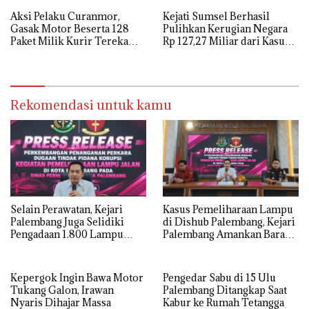
Aksi Pelaku Curanmor,
Kejati Sumsel Berhasil
Gasak Motor Beserta 128
Pulihkan Kerugian Negara
Paket Milik Kurir Terekam
Rp 127,27 Miliar dari Kasus
CCTV
Lahan PT SMB
Rekomendasi untuk kamu
Selain Perawatan, Kejari
Kasus Pemeliharaan Lampu
Palembang Juga Selidiki
di Dishub Palembang, Kejari
Pengadaan 1.800 Lampu
Palembang Amankan Barang
Jalan Tenaga Surya
Bukti Dokumen, Uang dan
Perhiasan
Kepergok Ingin Bawa Motor
Pengedar Sabu di 15 Ulu
Tukang Galon, Irawan
Palembang Ditangkap Saat
Nyaris Dihajar Massa
Kabur ke Rumah Tetangga