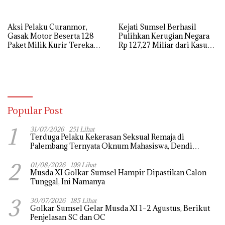
Aksi Pelaku Curanmor,
Kejati Sumsel Berhasil
Gasak Motor Beserta 128
Pulihkan Kerugian Negara
Paket Milik Kurir Terekam
Rp 127,27 Miliar dari Kasus
CCTV
Lahan PT SMB
Popular Post
1
31/07/2026
251 Lihat
Terduga Pelaku Kekerasan Seksual Remaja di
Palembang Ternyata Oknum Mahasiswa, Dendi
Saputra Masih Diburu
2
01/08/2026
199 Lihat
Musda XI Golkar Sumsel Hampir Dipastikan Calon
Tunggal, Ini Namanya
3
30/07/2026
185 Lihat
Golkar Sumsel Gelar Musda XI 1–2 Agustus, Berikut
Penjelasan SC dan OC