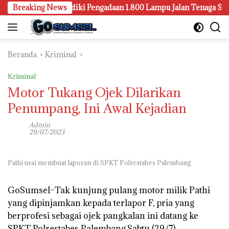
Langsung
embang Juga Selidiki Pengadaan 1.800 Lampu Jalan Tenaga Surya
Breaking News
ke
konten
Beranda
Kriminal
Kriminal
Motor Tukang Ojek Dilarikan
Penumpang, Ini Awal Kejadian
Admin
29/07/2023
Pathi usai membuat laporan di SPKT Polrestabes Palembang
GoSumsel–
Tak kunjung pulang motor milik Pathi
yang dipinjamkan kepada terlapor F, pria yang
berprofesi sebagai ojek pangkalan ini datang ke
SPKT Polrestabes Palembang,Sabtu (29/7).