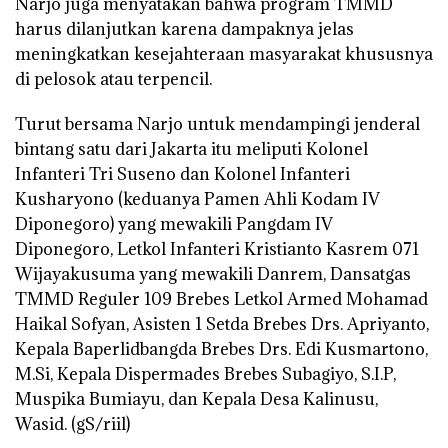
Narjo juga menyatakan bahwa program TMMD
harus dilanjutkan karena dampaknya jelas
meningkatkan kesejahteraan masyarakat khususnya
di pelosok atau terpencil.
Turut bersama Narjo untuk mendampingi jenderal
bintang satu dari Jakarta itu meliputi Kolonel
Infanteri Tri Suseno dan Kolonel Infanteri
Kusharyono (keduanya Pamen Ahli Kodam IV
Diponegoro) yang mewakili Pangdam IV
Diponegoro, Letkol Infanteri Kristianto Kasrem 071
Wijayakusuma yang mewakili Danrem, Dansatgas
TMMD Reguler 109 Brebes Letkol Armed Mohamad
Haikal Sofyan, Asisten 1 Setda Brebes Drs. Apriyanto,
Kepala Baperlidbangda Brebes Drs. Edi Kusmartono,
M.Si, Kepala Dispermades Brebes Subagiyo, S.I.P,
Muspika Bumiayu, dan Kepala Desa Kalinusu,
Wasid. (gS/riil)