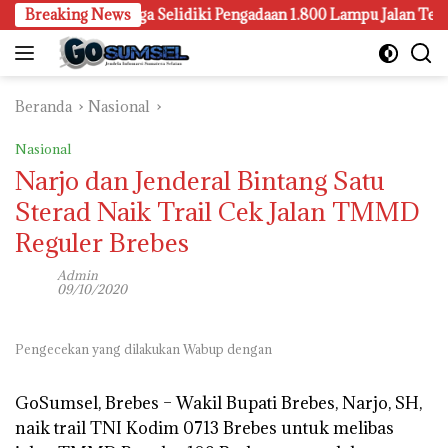
Langsung
ari Palembang Juga Selidiki Pengadaan 1.800 Lampu Jalan Tenaga 
Breaking News
ke
konten
Beranda
Nasional
Nasional
Narjo dan Jenderal Bintang Satu
Sterad Naik Trail Cek Jalan TMMD
Reguler Brebes
Admin
09/10/2020
Pengecekan yang dilakukan Wabup dengan
GoSumsel, Brebes –
Wakil Bupati Brebes, Narjo, SH,
naik trail TNI Kodim 0713 Brebes untuk melibas