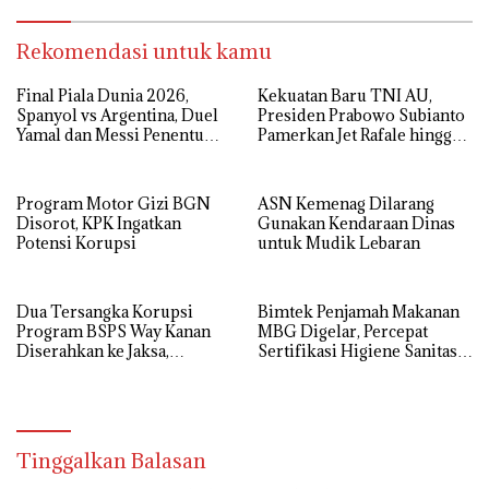
Rekomendasi untuk kamu
Final Piala Dunia 2026,
Kekuatan Baru TNI AU,
Spanyol vs Argentina, Duel
Presiden Prabowo Subianto
Yamal dan Messi Penentu
Pamerkan Jet Rafale hingga
Gelar Juara
Radar Modern
Program Motor Gizi BGN
ASN Kemenag Dilarang
Disorot, KPK Ingatkan
Gunakan Kendaraan Dinas
Potensi Korupsi
untuk Mudik Lebaran
Dua Tersangka Korupsi
Bimtek Penjamah Makanan
Program BSPS Way Kanan
MBG Digelar, Percepat
Diserahkan ke Jaksa,
Sertifikasi Higiene Sanitasi
Kerugian Negara Rp 546 Juta
Dapur SPPG
Dikembalikan
Tinggalkan Balasan