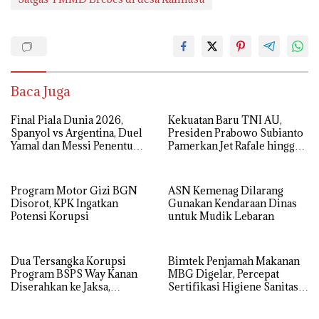
Baca Juga
Final Piala Dunia 2026,
Kekuatan Baru TNI AU,
Spanyol vs Argentina, Duel
Presiden Prabowo Subianto
Yamal dan Messi Penentu
Pamerkan Jet Rafale hingga
Gelar Juara
Radar Modern
Program Motor Gizi BGN
ASN Kemenag Dilarang
Disorot, KPK Ingatkan
Gunakan Kendaraan Dinas
Potensi Korupsi
untuk Mudik Lebaran
Dua Tersangka Korupsi
Bimtek Penjamah Makanan
Program BSPS Way Kanan
MBG Digelar, Percepat
Diserahkan ke Jaksa,
Sertifikasi Higiene Sanitasi
Kerugian Negara Rp 546 Juta
Dapur SPPG
Dikembalikan