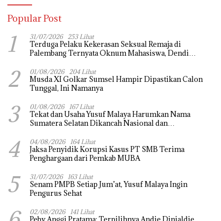
Popular Post
1
31/07/2026
253 Lihat
Terduga Pelaku Kekerasan Seksual Remaja di
Palembang Ternyata Oknum Mahasiswa, Dendi
Saputra Masih Diburu
2
01/08/2026
204 Lihat
Musda XI Golkar Sumsel Hampir Dipastikan Calon
Tunggal, Ini Namanya
3
01/08/2026
167 Lihat
Tekat dan Usaha Yusuf Malaya Harumkan Nama
Sumatera Selatan Dikancah Nasional dan
Internasional
4
04/08/2026
164 Lihat
Jaksa Penyidik Korupsi Kasus PT SMB Terima
Penghargaan dari Pemkab MUBA
5
31/07/2026
163 Lihat
Senam PMPB Setiap Jum’at, Yusuf Malaya Ingin
Pengurus Sehat
6
02/08/2026
141 Lihat
Peby Anggi Pratama: Terpilihnya Andie Dinialdie