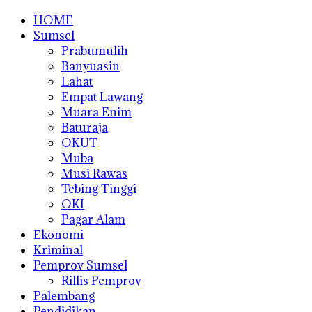
HOME
Sumsel
Prabumulih
Banyuasin
Lahat
Empat Lawang
Muara Enim
Baturaja
OKUT
Muba
Musi Rawas
Tebing Tinggi
OKI
Pagar Alam
Ekonomi
Kriminal
Pemprov Sumsel
Rillis Pemprov
Palembang
Pendidikan