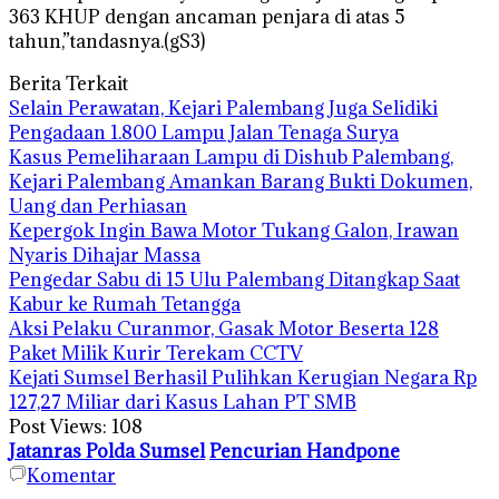
363 KHUP dengan ancaman penjara di atas 5
tahun,”tandasnya.(gS3)
Berita Terkait
Selain Perawatan, Kejari Palembang Juga Selidiki
Pengadaan 1.800 Lampu Jalan Tenaga Surya
Kasus Pemeliharaan Lampu di Dishub Palembang,
Kejari Palembang Amankan Barang Bukti Dokumen,
Uang dan Perhiasan
Kepergok Ingin Bawa Motor Tukang Galon, Irawan
Nyaris Dihajar Massa
Pengedar Sabu di 15 Ulu Palembang Ditangkap Saat
Kabur ke Rumah Tetangga
Aksi Pelaku Curanmor, Gasak Motor Beserta 128
Paket Milik Kurir Terekam CCTV
Kejati Sumsel Berhasil Pulihkan Kerugian Negara Rp
127,27 Miliar dari Kasus Lahan PT SMB
Post Views:
108
Jatanras Polda Sumsel
Pencurian Handpone
Komentar