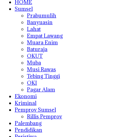
HOME
Sumsel
Prabumulih
Banyuasin
Lahat
Empat Lawang
Muara Enim
Baturaja
OKUT
Muba
Musi Rawas
Tebing Tinggi
OKI
Pagar Alam
Ekonomi
Kriminal
Pemprov Sumsel
Rillis Pemprov
Palembang
Pendidikan
Peristiwa