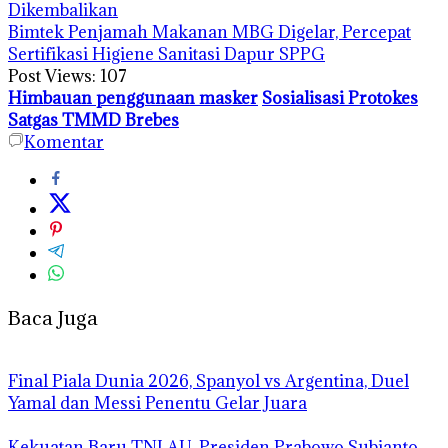
Dikembalikan
Bimtek Penjamah Makanan MBG Digelar, Percepat
Sertifikasi Higiene Sanitasi Dapur SPPG
Post Views:
107
Himbauan penggunaan masker
Sosialisasi Protokes
Satgas TMMD Brebes
Komentar
Baca Juga
Final Piala Dunia 2026, Spanyol vs Argentina, Duel
Yamal dan Messi Penentu Gelar Juara
Kekuatan Baru TNI AU, Presiden Prabowo Subianto