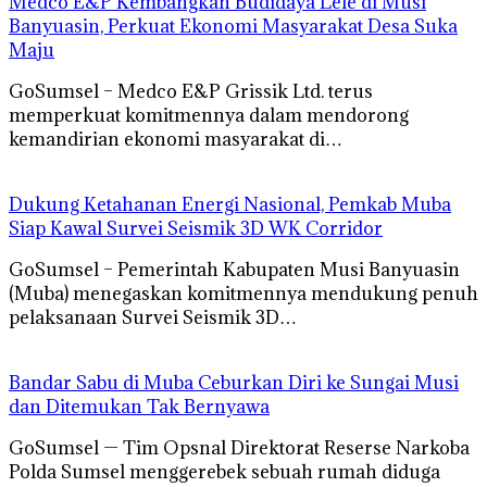
Medco E&P Kembangkan Budidaya Lele di Musi
Banyuasin, Perkuat Ekonomi Masyarakat Desa Suka
Maju
GoSumsel – Medco E&P Grissik Ltd. terus
memperkuat komitmennya dalam mendorong
kemandirian ekonomi masyarakat di…
Dukung Ketahanan Energi Nasional, Pemkab Muba
Siap Kawal Survei Seismik 3D WK Corridor
GoSumsel – Pemerintah Kabupaten Musi Banyuasin
(Muba) menegaskan komitmennya mendukung penuh
pelaksanaan Survei Seismik 3D…
Bandar Sabu di Muba Ceburkan Diri ke Sungai Musi
dan Ditemukan Tak Bernyawa
GoSumsel — Tim Opsnal Direktorat Reserse Narkoba
Polda Sumsel menggerebek sebuah rumah diduga