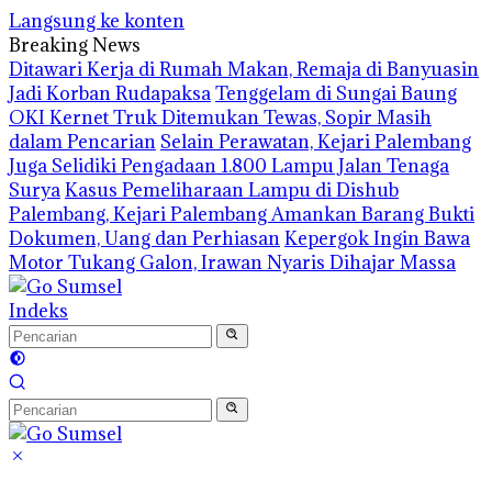
Langsung ke konten
Breaking News
Ditawari Kerja di Rumah Makan, Remaja di Banyuasin
Jadi Korban Rudapaksa
Tenggelam di Sungai Baung
OKI Kernet Truk Ditemukan Tewas, Sopir Masih
dalam Pencarian
Selain Perawatan, Kejari Palembang
Juga Selidiki Pengadaan 1.800 Lampu Jalan Tenaga
Surya
Kasus Pemeliharaan Lampu di Dishub
Palembang, Kejari Palembang Amankan Barang Bukti
Dokumen, Uang dan Perhiasan
Kepergok Ingin Bawa
Motor Tukang Galon, Irawan Nyaris Dihajar Massa
Indeks