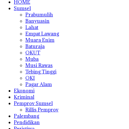
HOME
Sumsel
Prabumulih
Banyuasin
Lahat
Empat Lawang
Muara Enim
Baturaja
OKUT
Muba
Musi Rawas
Tebing Tinggi
OKI
Pagar Alam
Ekonomi
Kriminal
Pemprov Sumsel
Rillis Pemprov
Palembang
Pendidikan
Peristiwa