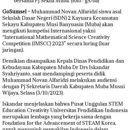
bersama Pj Sekda Muba. (foto : gS/ba)
GoSumsel –
Muhammad Novan Alfaridzi siswa asal
Sekolah Dasar Negeri (SDN) 2 Kayuara Kecamatan
Sekayu Kabupaten Musi Banyuasin (Muba) akan
mengikuti kompetisi Internasional yakni
“International Mathematical Science Creativity
Competition (IMSCC) 2023” secara luring (luar
jaringan).
Demikian disampaikan Kepala Dinas Pendidikan dan
Kebudayaan Kabupaten Muba Dr Drs Iskandar
Syahriyanto, saat mendampingi peserta didik
Muhammad Novan Alfaridzi melakukan audiensi
dengan Pj Sekretaris Daerah Kabupaten Muba Musni
Wijaya, Selasa (3/10/2023).
Iskandar menjelaskan bahwa Pusat Unggulan STEM
Education Creativity Universitas Pendidikan Indonesia
merupakan lembaga yang bekerja sama dengan
Fondation for the Advancement of STEAM Korea,
untuk menunjuk perwakilan Indonesia dalam