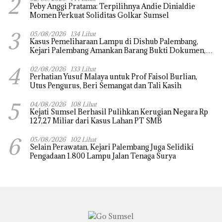
2
Peby Anggi Pratama: Terpilihnya Andie Dinialdie
Momen Perkuat Soliditas Golkar Sumsel
3
05/08/2026
134 Lihat
Kasus Pemeliharaan Lampu di Dishub Palembang,
Kejari Palembang Amankan Barang Bukti Dokumen,
Uang dan Perhiasan
4
02/08/2026
133 Lihat
Perhatian Yusuf Malaya untuk Prof Faisol Burlian,
Utus Pengurus, Beri Semangat dan Tali Kasih
5
04/08/2026
108 Lihat
Kejati Sumsel Berhasil Pulihkan Kerugian Negara Rp
127,27 Miliar dari Kasus Lahan PT SMB
6
05/08/2026
102 Lihat
Selain Perawatan, Kejari Palembang Juga Selidiki
Pengadaan 1.800 Lampu Jalan Tenaga Surya