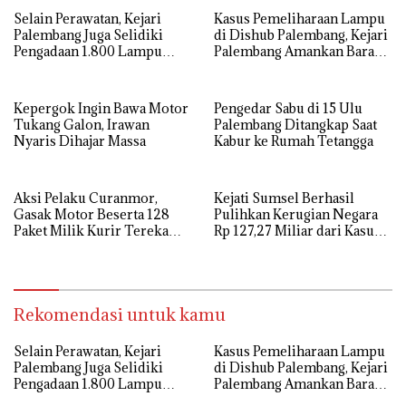
Selain Perawatan, Kejari
Kasus Pemeliharaan Lampu
Palembang Juga Selidiki
di Dishub Palembang, Kejari
Pengadaan 1.800 Lampu
Palembang Amankan Barang
Jalan Tenaga Surya
Bukti Dokumen, Uang dan
Perhiasan
Kepergok Ingin Bawa Motor
Pengedar Sabu di 15 Ulu
Tukang Galon, Irawan
Palembang Ditangkap Saat
Nyaris Dihajar Massa
Kabur ke Rumah Tetangga
Aksi Pelaku Curanmor,
Kejati Sumsel Berhasil
Gasak Motor Beserta 128
Pulihkan Kerugian Negara
Paket Milik Kurir Terekam
Rp 127,27 Miliar dari Kasus
CCTV
Lahan PT SMB
Rekomendasi untuk kamu
Selain Perawatan, Kejari
Kasus Pemeliharaan Lampu
Palembang Juga Selidiki
di Dishub Palembang, Kejari
Pengadaan 1.800 Lampu
Palembang Amankan Barang
Jalan Tenaga Surya
Bukti Dokumen, Uang dan