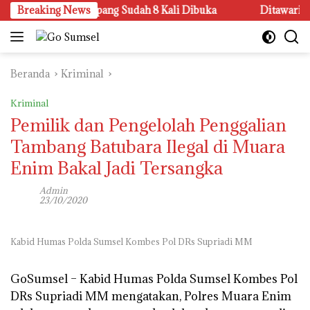
Langsung
gkalan Sandar Upang Sudah 8 Kali Dibuka
Breaking News
Ditawari Kerj
ke
konten
Beranda
Kriminal
Kriminal
Pemilik dan Pengelolah Penggalian
Tambang Batubara Ilegal di Muara
Enim Bakal Jadi Tersangka
Admin
23/10/2020
Kabid Humas Polda Sumsel Kombes Pol DRs Supriadi MM
GoSumsel –
Kabid Humas Polda Sumsel Kombes Pol
DRs Supriadi MM mengatakan, Polres Muara Enim