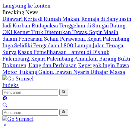
Langsung ke konten
Breaking News
Ditawari Kerja di Rumah Makan, Remaja di Banyuasin
Jadi Korban Rudapaksa
Tenggelam di Sungai Baung
OKI Kernet Truk Ditemukan Tewas, Sopir Masih
dalam Pencarian
Selain Perawatan, Kejari Palembang
Juga Selidiki Pengadaan 1.800 Lampu Jalan Tenaga
Surya
Kasus Pemeliharaan Lampu di Dishub
Palembang, Kejari Palembang Amankan Barang Bukti
Dokumen, Uang dan Perhiasan
Kepergok Ingin Bawa
Motor Tukang Galon, Irawan Nyaris Dihajar Massa
Indeks