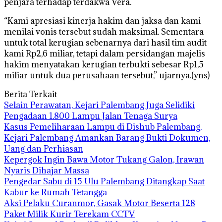
penjara terhadap terdakwa Vera.
“Kami apresiasi kinerja hakim dan jaksa dan kami
menilai vonis tersebut sudah maksimal. Sementara
untuk total kerugian sebenarnya dari hasil tim audit
kami Rp2,6 miliar, tetapi dalam persidangan majelis
hakim menyatakan kerugian terbukti sebesar Rp1,5
miliar untuk dua perusahaan tersebut,” ujarnya.(yns)
Berita Terkait
Selain Perawatan, Kejari Palembang Juga Selidiki
Pengadaan 1.800 Lampu Jalan Tenaga Surya
Kasus Pemeliharaan Lampu di Dishub Palembang,
Kejari Palembang Amankan Barang Bukti Dokumen,
Uang dan Perhiasan
Kepergok Ingin Bawa Motor Tukang Galon, Irawan
Nyaris Dihajar Massa
Pengedar Sabu di 15 Ulu Palembang Ditangkap Saat
Kabur ke Rumah Tetangga
Aksi Pelaku Curanmor, Gasak Motor Beserta 128
Paket Milik Kurir Terekam CCTV