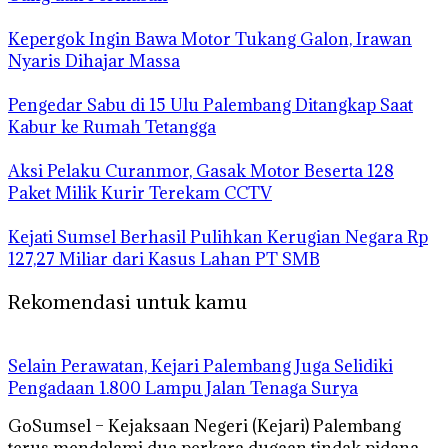
Kepergok Ingin Bawa Motor Tukang Galon, Irawan
Nyaris Dihajar Massa
Pengedar Sabu di 15 Ulu Palembang Ditangkap Saat
Kabur ke Rumah Tetangga
Aksi Pelaku Curanmor, Gasak Motor Beserta 128
Paket Milik Kurir Terekam CCTV
Kejati Sumsel Berhasil Pulihkan Kerugian Negara Rp
127,27 Miliar dari Kasus Lahan PT SMB
Rekomendasi untuk kamu
Selain Perawatan, Kejari Palembang Juga Selidiki
Pengadaan 1.800 Lampu Jalan Tenaga Surya
GoSumsel – Kejaksaan Negeri (Kejari) Palembang
terus mendalami dua perkara dugaan tindak pidana