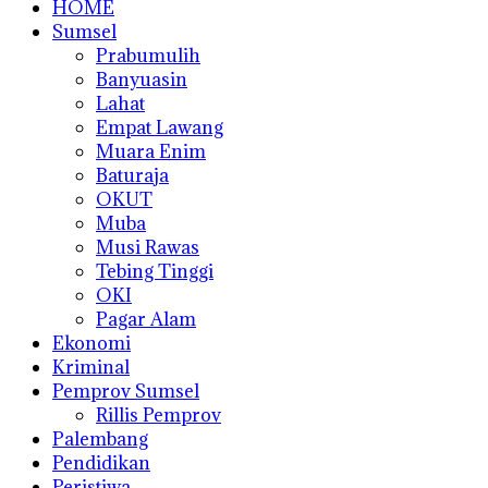
HOME
Sumsel
Prabumulih
Banyuasin
Lahat
Empat Lawang
Muara Enim
Baturaja
OKUT
Muba
Musi Rawas
Tebing Tinggi
OKI
Pagar Alam
Ekonomi
Kriminal
Pemprov Sumsel
Rillis Pemprov
Palembang
Pendidikan
Peristiwa