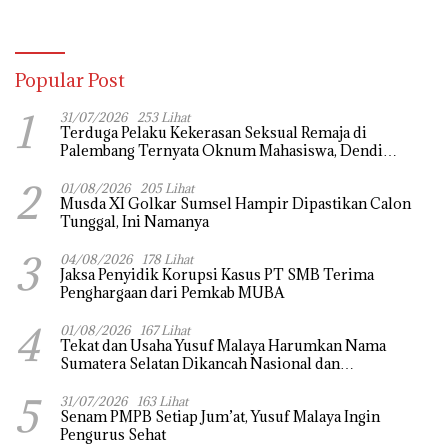
Popular Post
1
31/07/2026
253 Lihat
Terduga Pelaku Kekerasan Seksual Remaja di
Palembang Ternyata Oknum Mahasiswa, Dendi
Saputra Masih Diburu
2
01/08/2026
205 Lihat
Musda XI Golkar Sumsel Hampir Dipastikan Calon
Tunggal, Ini Namanya
3
04/08/2026
178 Lihat
Jaksa Penyidik Korupsi Kasus PT SMB Terima
Penghargaan dari Pemkab MUBA
4
01/08/2026
167 Lihat
Tekat dan Usaha Yusuf Malaya Harumkan Nama
Sumatera Selatan Dikancah Nasional dan
Internasional
5
31/07/2026
163 Lihat
Senam PMPB Setiap Jum’at, Yusuf Malaya Ingin
Pengurus Sehat