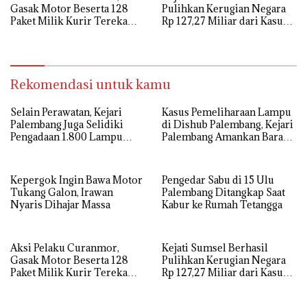
Gasak Motor Beserta 128
Pulihkan Kerugian Negara
Paket Milik Kurir Terekam
Rp 127,27 Miliar dari Kasus
CCTV
Lahan PT SMB
Rekomendasi untuk kamu
Selain Perawatan, Kejari
Kasus Pemeliharaan Lampu
Palembang Juga Selidiki
di Dishub Palembang, Kejari
Pengadaan 1.800 Lampu
Palembang Amankan Barang
Jalan Tenaga Surya
Bukti Dokumen, Uang dan
Perhiasan
Kepergok Ingin Bawa Motor
Pengedar Sabu di 15 Ulu
Tukang Galon, Irawan
Palembang Ditangkap Saat
Nyaris Dihajar Massa
Kabur ke Rumah Tetangga
Aksi Pelaku Curanmor,
Kejati Sumsel Berhasil
Gasak Motor Beserta 128
Pulihkan Kerugian Negara
Paket Milik Kurir Terekam
Rp 127,27 Miliar dari Kasus
CCTV
Lahan PT SMB