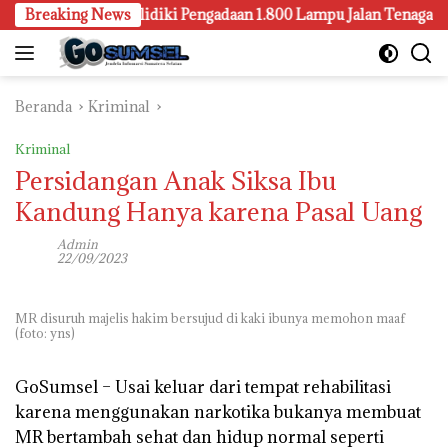
Langsung
lembang Juga Selidiki Pengadaan 1.800 Lampu Jalan Tenaga Surya
Breaking News
ke
konten
Beranda
Kriminal
Kriminal
Persidangan Anak Siksa Ibu
Kandung Hanya karena Pasal Uang
Admin
22/09/2023
MR disuruh majelis hakim bersujud di kaki ibunya memohon maaf
(foto: yns)
GoSumsel –
Usai keluar dari tempat rehabilitasi
karena menggunakan narkotika bukanya membuat
MR bertambah sehat dan hidup normal seperti