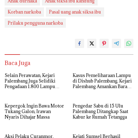
Anak durhaka
Anak siksa ibu kandung
Korban narkoba
Pasal uang anak siksa ibu
Prilaku pengguna narkoba
Baca Juga
Selain Perawatan, Kejari
Kasus Pemeliharaan Lampu
Palembang Juga Selidiki
di Dishub Palembang, Kejari
Pengadaan 1.800 Lampu
Palembang Amankan Barang
Jalan Tenaga Surya
Bukti Dokumen, Uang dan
Perhiasan
Kepergok Ingin Bawa Motor
Pengedar Sabu di 15 Ulu
Tukang Galon, Irawan
Palembang Ditangkap Saat
Nyaris Dihajar Massa
Kabur ke Rumah Tetangga
Aksi Pelaku Curanmor,
Kejati Sumsel Berhasil