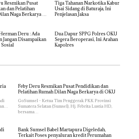
ru Resmikan Pusat
Tiga Tahanan Narkotika Kabur
an dan Pelatihan
Usai Sidang di Baturaja, Ini
lan Naga Berkarya di
Penjelasan Jaksa
Herman Deru : Ada
Dua Dapur SPPG Polres OKU
n Jangan Disampaikan
Segera Beroperasi, Ini Arahan
 Sosial
Kapolres
ria
Feby Deru Resmikan Pusat Pendidikan dan
Pelatihan Rumah Dilan Naga Berkarya di OKU
ndi
GoSumsel – Ketua Tim Penggerak PKK Provinsi
tan…
Sumatera Selatan (Sumsel), Hj. Febrita Lustia HD,
bersama…
di
Bank Sumsel Babel Martapura Digeledah,
Terkait Poses penyaluran kredit Perumahan