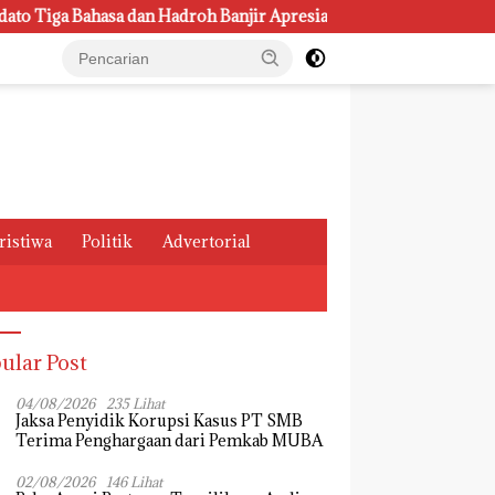
ahasa dan Hadroh Banjir Apresiasi
Rumah Sehat Lansia P
ristiwa
Politik
Advertorial
ular Post
04/08/2026
235 Lihat
Jaksa Penyidik Korupsi Kasus PT SMB
Terima Penghargaan dari Pemkab MUBA
02/08/2026
146 Lihat