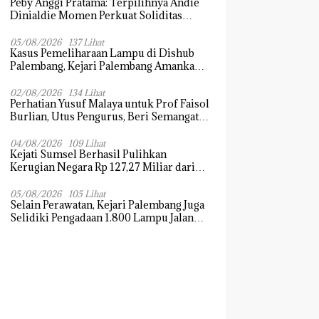
Peby Anggi Pratama: Terpilihnya Andie
Dinialdie Momen Perkuat Soliditas
Golkar Sumsel
05/08/2026
137 Lihat
Kasus Pemeliharaan Lampu di Dishub
Palembang, Kejari Palembang Amankan
Barang Bukti Dokumen, Uang dan
Perhiasan
02/08/2026
134 Lihat
Perhatian Yusuf Malaya untuk Prof Faisol
Burlian, Utus Pengurus, Beri Semangat
dan Tali Kasih
04/08/2026
109 Lihat
Kejati Sumsel Berhasil Pulihkan
Kerugian Negara Rp 127,27 Miliar dari
Kasus Lahan PT SMB
05/08/2026
105 Lihat
Selain Perawatan, Kejari Palembang Juga
Selidiki Pengadaan 1.800 Lampu Jalan
Tenaga Surya