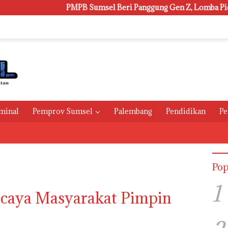
PMPB Sumsel Beri Panggung Gen Z, Lomba Pidato Tiga B
minal
Pemprov Sumsel
Palembang
Pendidikan
Pe
Pop
1
rcaya Masyarakat Pimpin