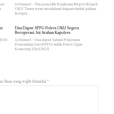
sus
GoSumsel – Tim penyidik Kejaksaan Negeri (Kejari)
u
OKU Timur terus mendalami dugaan tindak pidana
korupsi…
an
Dua Dapur SPPG Polres OKU Segera
Beroperasi, Ini Arahan Kapolres
) Dr.
GoSumsel – Dua dapur Satuan Pelayanan
e
Pemenuhan Gizi (SPPG) milik Polres Ogan
Komering Ulu (OKU)…
n.
Ruas yang wajib ditandai
*