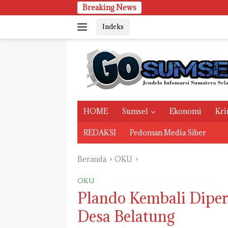
Langsung
Breaking News
ke
Indeks
konten
HOME
Sumsel
Ekonomi
Kri
REDAKSI
Pedoman Media Siber
Beranda
OKU
OKU
Plando Kembali Dipe
Desa Belatung