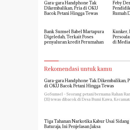
Gara-gara Handphone Tak
Feby De
Dikembalikan, Pria di OKU
Pendidik
Bacok Petani Hingga Tewas
Rumah Di
OKU
Bank Sumsel Babel Martapura
Kunker, 
Digeledah, Terkait Poses
Persoala
penyaluran kredit Perumahan
di Media
Rekomendasi untuk kamu
Gara-gara Handphone Tak Dikembalikan, P
di OKU Bacok Petani Hingga Tewas
GoSumsel – Seorang petani bernama Rahan Ra
(31) tewas dibacok di Desa Bumi Kawa, Kecama
Tiga Tahanan Narkotika Kabur Usai Sidang 
Baturaja, Ini Penjelasan Jaksa