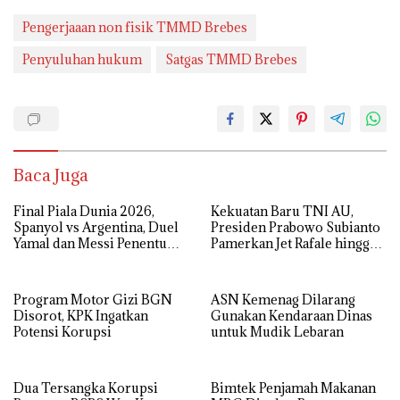
Pengerjaaan non fisik TMMD Brebes
Penyuluhan hukum
Satgas TMMD Brebes
Baca Juga
Final Piala Dunia 2026,
Kekuatan Baru TNI AU,
Spanyol vs Argentina, Duel
Presiden Prabowo Subianto
Yamal dan Messi Penentu
Pamerkan Jet Rafale hingga
Gelar Juara
Radar Modern
Program Motor Gizi BGN
ASN Kemenag Dilarang
Disorot, KPK Ingatkan
Gunakan Kendaraan Dinas
Potensi Korupsi
untuk Mudik Lebaran
Dua Tersangka Korupsi
Bimtek Penjamah Makanan