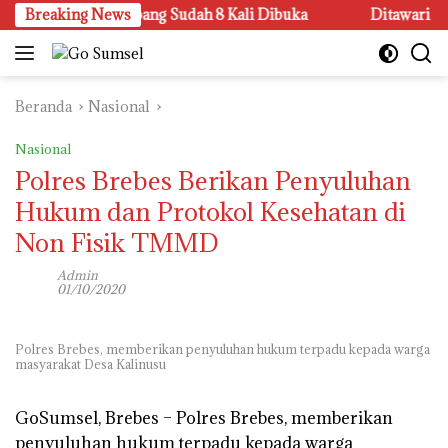
Langsung
gkalan Sandar Upang Sudah 8 Kali Dibuka
Breaking News
Ditawari Kerj
ke
konten
Beranda
Nasional
Nasional
Polres Brebes Berikan Penyuluhan
Hukum dan Protokol Kesehatan di
Non Fisik TMMD
Admin
01/10/2020
Polres Brebes, memberikan penyuluhan hukum terpadu kepada warga
masyarakat Desa Kalinusu
GoSumsel, Brebes –
Polres Brebes, memberikan
penyuluhan hukum terpadu kepada warga