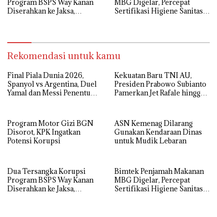
Program BSPS Way Kanan
MBG Digelar, Percepat
Diserahkan ke Jaksa,
Sertifikasi Higiene Sanitasi
Kerugian Negara Rp 546 Juta
Dapur SPPG
Dikembalikan
Rekomendasi untuk kamu
Final Piala Dunia 2026,
Kekuatan Baru TNI AU,
Spanyol vs Argentina, Duel
Presiden Prabowo Subianto
Yamal dan Messi Penentu
Pamerkan Jet Rafale hingga
Gelar Juara
Radar Modern
Program Motor Gizi BGN
ASN Kemenag Dilarang
Disorot, KPK Ingatkan
Gunakan Kendaraan Dinas
Potensi Korupsi
untuk Mudik Lebaran
Dua Tersangka Korupsi
Bimtek Penjamah Makanan
Program BSPS Way Kanan
MBG Digelar, Percepat
Diserahkan ke Jaksa,
Sertifikasi Higiene Sanitasi
Kerugian Negara Rp 546 Juta
Dapur SPPG
Dikembalikan