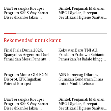
Dua Tersangka Korupsi
Bimtek Penjamah Makanan
Program BSPS Way Kanan
MBG Digelar, Percepat
Diserahkan ke Jaksa,
Sertifikasi Higiene Sanitasi
Kerugian Negara Rp 546 Juta
Dapur SPPG
Dikembalikan
Rekomendasi untuk kamu
Final Piala Dunia 2026,
Kekuatan Baru TNI AU,
Spanyol vs Argentina, Duel
Presiden Prabowo Subianto
Yamal dan Messi Penentu
Pamerkan Jet Rafale hingga
Gelar Juara
Radar Modern
Program Motor Gizi BGN
ASN Kemenag Dilarang
Disorot, KPK Ingatkan
Gunakan Kendaraan Dinas
Potensi Korupsi
untuk Mudik Lebaran
Dua Tersangka Korupsi
Bimtek Penjamah Makanan
Program BSPS Way Kanan
MBG Digelar, Percepat
Diserahkan ke Jaksa,
Sertifikasi Higiene Sanitasi