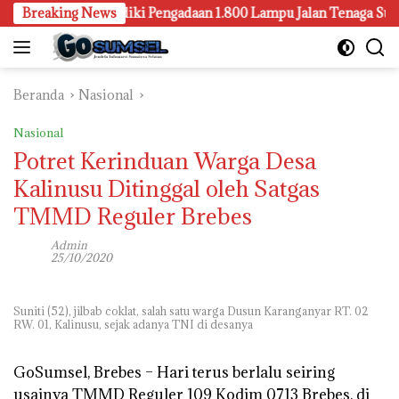
Langsung
embang Juga Selidiki Pengadaan 1.800 Lampu Jalan Tenaga Surya
Breaking News
ke
konten
Beranda
Nasional
Nasional
Potret Kerinduan Warga Desa
Kalinusu Ditinggal oleh Satgas
TMMD Reguler Brebes
Admin
25/10/2020
Suniti (52), jilbab coklat, salah satu warga Dusun Karanganyar RT. 02
RW. 01, Kalinusu, sejak adanya TNI di desanya
GoSumsel, Brebes –
Hari terus berlalu seiring
usainya TMMD Reguler 109 Kodim 0713 Brebes, di