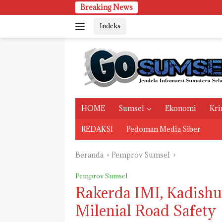
Langsung
Breaking News
ke
Indeks
konten
HOME
Sumsel
Ekonomi
Kri
REDAKSI
Pedoman Media Siber
Beranda
Pemprov Sumsel
Pemprov Sumsel
Rakerda IMI, Kadishu
Milenial Road Safety