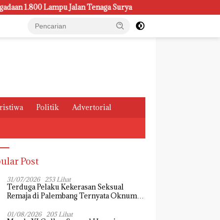
00 Lampu Jalan Tenaga Surya
Kasus Pemeliharaan Lampu d
ristiwa
Politik
Advertorial
ular Post
31/07/2026
253 Lihat
Terduga Pelaku Kekerasan Seksual
Remaja di Palembang Ternyata Oknum
Mahasiswa, Dendi Saputra Masih Diburu
01/08/2026
205 Lihat