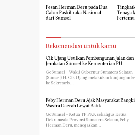
Pesan Herman Deru pada Dua
Tingkat
Calon Paskibraka Nasional
Tenaga 
dari Sumsel
Pertemu
17 PERD
Rekomendasi untuk kamu
Cik Ujang Usulkan Pembangunan Jalan dan
Jembatan Sumsel ke Kementerian PU
GoSumsel – Wakil Gubernur Sumatera Selatan
(Sumsel) H. Cik Ujang melakukan kunjungan ke
ke Sekretaris…
Feby Herman Deru Ajak Masyarakat Bangki
Wastra Daerah Lewat Batik
GoSumsel – Ketua TP PKK sekaligus Ketua
Dekranasda Provinsi Sumatera Selatan, Feby
Herman Deru, menegaskan…