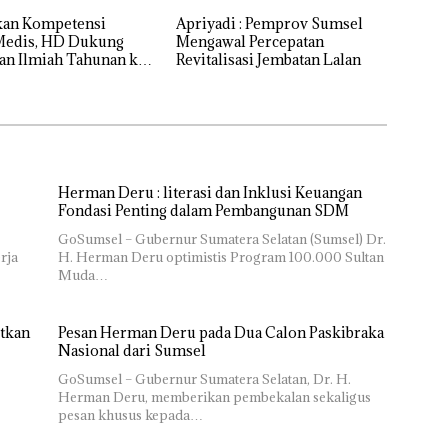
kan Kompetensi
Apriyadi : Pemprov Sumsel
Medis, HD Dukung
Mengawal Percepatan
an Ilmiah Tahunan ke-
Revitalisasi Jembatan Lalan
ICI
Herman Deru : literasi dan Inklusi Keuangan
Fondasi Penting dalam Pembangunan SDM
GoSumsel – Gubernur Sumatera Selatan (Sumsel) Dr.
rja
H. Herman Deru optimistis Program 100.000 Sultan
Muda…
tkan
Pesan Herman Deru pada Dua Calon Paskibraka
Nasional dari Sumsel
GoSumsel – Gubernur Sumatera Selatan, Dr. H.
Herman Deru, memberikan pembekalan sekaligus
pesan khusus kepada…