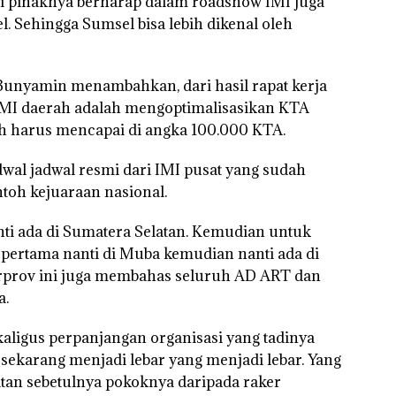
i pihaknya berharap dalam roadshow IMI juga
 Sehingga Sumsel bisa lebih dikenal oleh
Bunyamin menambahkan, dari hasil rapat kerja
 IMI daerah adalah mengoptimalisasikan KTA
lah harus mencapai di angka 100.000 KTA.
adwal jadwal resmi dari IMI pusat yang sudah
ntoh kejuaraan nasional.
nanti ada di Sumatera Selatan. Kemudian untuk
g pertama nanti di Muba kemudian nanti ada di
erprov ini juga membahas seluruh AD ART dan
a.
ekaligus perpanjangan organisasi yang tadinya
sekarang menjadi lebar yang menjadi lebar. Yang
atan sebetulnya pokoknya daripada raker