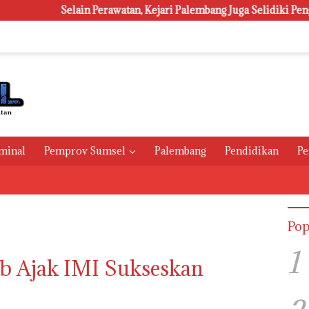
Selain Perawatan, Kejari Palembang Juga Selidiki Pengadaan 1.8
minal
Pemprov Sumsel
Palembang
Pendidikan
Pe
Pop
1
b Ajak IMI Sukseskan