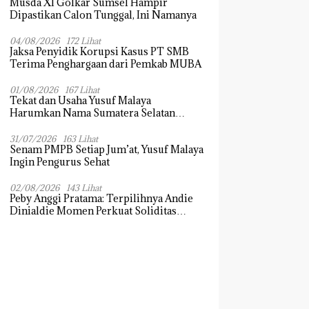
Musda XI Golkar Sumsel Hampir
Dipastikan Calon Tunggal, Ini Namanya
04/08/2026
172 Lihat
Jaksa Penyidik Korupsi Kasus PT SMB
Terima Penghargaan dari Pemkab MUBA
01/08/2026
167 Lihat
Tekat dan Usaha Yusuf Malaya
Harumkan Nama Sumatera Selatan
Dikancah Nasional dan Internasional
31/07/2026
163 Lihat
Senam PMPB Setiap Jum’at, Yusuf Malaya
Ingin Pengurus Sehat
02/08/2026
143 Lihat
Peby Anggi Pratama: Terpilihnya Andie
Dinialdie Momen Perkuat Soliditas
Golkar Sumsel