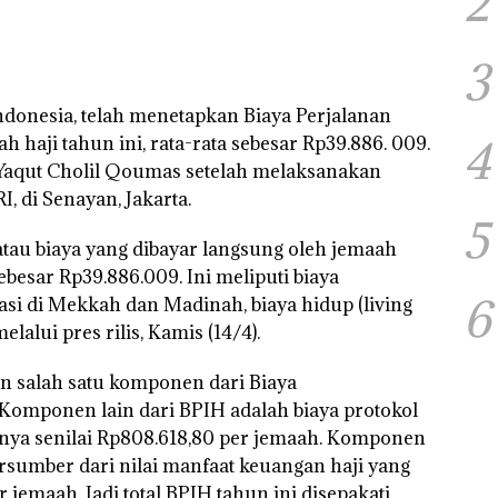
2
3
Indonesia, telah menetapkan Biaya Perjalanan
h haji tahun ini, rata-rata sebesar Rp39.886. 009.
4
Yaqut Cholil Qoumas setelah melaksanakan
, di Senayan, Jakarta.
5
 atau biaya yang dibayar langsung oleh jemaah
sebesar Rp39.886.009. Ini meliputi biaya
6
si di Mekkah dan Madinah, biaya hidup (living
lalui pres rilis, Kamis (14/4).
 salah satu komponen dari Biaya
 Komponen lain dari BPIH adalah biaya protokol
yanya senilai Rp808.618,80 per jemaah. Komponen
ersumber dari nilai manfaat keuangan haji yang
r jemaah. Jadi total BPIH tahun ini disepakati