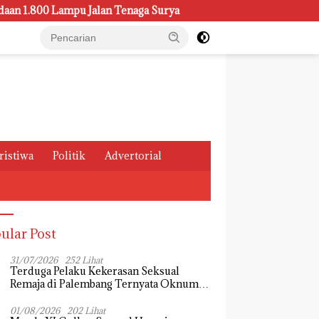
mpu Jalan Tenaga Surya
Kasus Pemeliharaan Lampu di Di
ristiwa
Politik
Advertorial
ular Post
31/07/2026
252 Lihat
Terduga Pelaku Kekerasan Seksual
Remaja di Palembang Ternyata Oknum
Mahasiswa, Dendi Saputra Masih Diburu
01/08/2026
202 Lihat