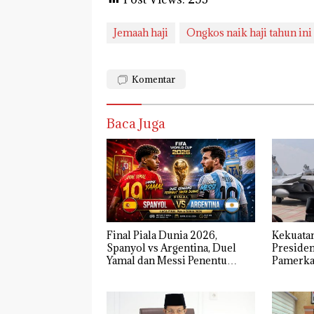
Jemaah haji
Ongkos naik haji tahun ini
Komentar
Baca Juga
Final Piala Dunia 2026,
Kekuata
Spanyol vs Argentina, Duel
Preside
Yamal dan Messi Penentu
Pamerkan
Gelar Juara
Radar M