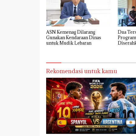
ASN Kemenag Dilarang
Dua Ter
Gunakan Kendaraan Dinas
Program
untuk Mudik Lebaran
Diserahk
Negara R
Dikemba
Rekomendasi untuk kamu