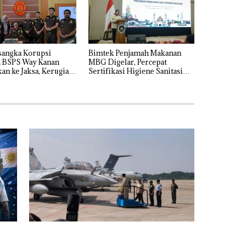
sangka Korupsi
Bimtek Penjamah Makanan
 BSPS Way Kanan
MBG Digelar, Percepat
an ke Jaksa, Kerugian
Sertifikasi Higiene Sanitasi
p 546 Juta
Dapur SPPG
likan