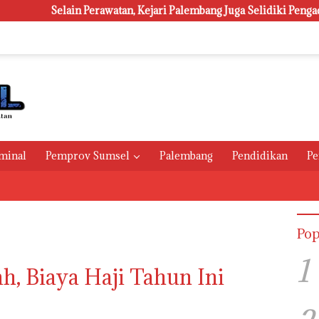
ain Perawatan, Kejari Palembang Juga Selidiki Pengadaan 1.800 La
minal
Pemprov Sumsel
Palembang
Pendidikan
Pe
Pop
1
ah, Biaya Haji Tahun Ini