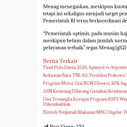
Menag menegaskan, meskipun kuota
tetapi ini sekaligus menjadi target 
Pemerintah RI terus berkoordinasi d
“Pemerintah optimis, pada musim haj
meskipun belum dalam jumlah normal,
pelayanan terbaik,” tegas Menag.(gS2)
Berita Terkait
Final Piala Dunia 2026, Spanyol vs Argenti
Kekuatan Baru TNI AU, Presiden Prabowo S
Program Motor Gizi BGN Disorot, KPK Ing
ASN Kemenag Dilarang Gunakan Kendaraan
Dua Tersangka Korupsi Program BSPS Way K
Dikembalikan
Bimtek Penjamah Makanan MBG Digelar, Per
Post Views:
253