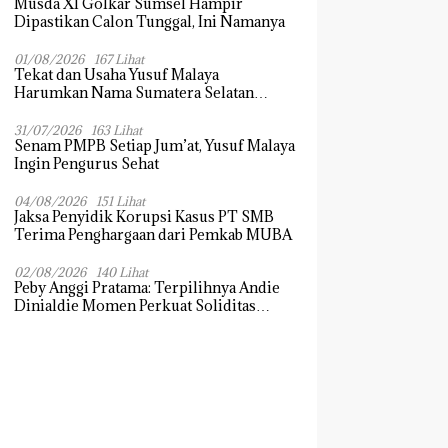
Musda XI Golkar Sumsel Hampir
Dipastikan Calon Tunggal, Ini Namanya
01/08/2026
167 Lihat
Tekat dan Usaha Yusuf Malaya
Harumkan Nama Sumatera Selatan
Dikancah Nasional dan Internasional
31/07/2026
163 Lihat
Senam PMPB Setiap Jum’at, Yusuf Malaya
Ingin Pengurus Sehat
04/08/2026
151 Lihat
Jaksa Penyidik Korupsi Kasus PT SMB
Terima Penghargaan dari Pemkab MUBA
02/08/2026
140 Lihat
Peby Anggi Pratama: Terpilihnya Andie
Dinialdie Momen Perkuat Soliditas
Golkar Sumsel