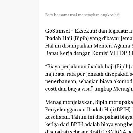
Foto bersama usai menetapkan ongkos haji
GoSumsel –
Eksekutif dan legislatif 
Ibadah Haji (Bipih) yang dibayar jemaa
Hal ini disampaikan Menteri Agama 
Rapat Kerja dengan Komisi VIII DPR RI
“Biaya perjalanan ibadah haji (Bipih)
haji rata-rata per jemaah disepakati 
penerbangan, sebagian biaya akomoda
cost), dan biaya visa,” ungkap Menag me
Menag menjelaskan, Bipih merupakan
Penyelenggaraan Ibadah Haji (BPIH).
kesehatan. Tahun ini disepakati bia
ketiga dari BPIH adalah biaya yang b
disepakati sebesar Rp41.053.216,24 pe