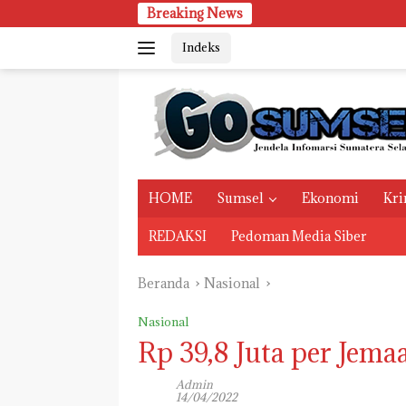
Langsung
Breaking News
Sel
ke
Indeks
konten
HOME
Sumsel
Ekonomi
Kri
REDAKSI
Pedoman Media Siber
Beranda
Nasional
Nasional
Rp 39,8 Juta per Jema
Admin
14/04/2022