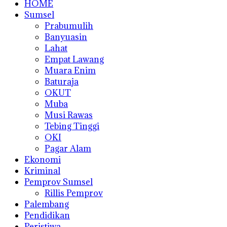
HOME
Sumsel
Prabumulih
Banyuasin
Lahat
Empat Lawang
Muara Enim
Baturaja
OKUT
Muba
Musi Rawas
Tebing Tinggi
OKI
Pagar Alam
Ekonomi
Kriminal
Pemprov Sumsel
Rillis Pemprov
Palembang
Pendidikan
Peristiwa