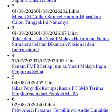
Saputra Masih Diburu
2
01/08/2026
01/08/2026
202 Lihat
Musda XI Golkar Sumsel Hampir Dipastikan
Calon Tunggal, Ini Namanya
3
01/08/2026
01/08/2026
167 Lihat
Tekat dan Usaha Yusuf Malaya Harumkan Nama
Sumatera Selatan Dikancah Nasional dan
Internasional
4
31/07/2026
31/07/2026
163 Lihat
Senam PMPB Setiap Jum’at, Yusuf Malaya Ingin
Pengurus Sehat
5
04/08/2026
152 Lihat
Jaksa Penyidik Korupsi Kasus PT SMB Terima
Penghargaan dari Pemkab MUBA
6
02/08/2026
140 Lihat
Peby Anggi Pratama: Terpilihnya Andie Dinialdie