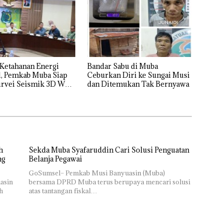
Ketahanan Energi
Bandar Sabu di Muba
l, Pemkab Muba Siap
Ceburkan Diri ke Sungai Musi
urvei Seismik 3D WK
dan Ditemukan Tak Bernyawa
r
h
Sekda Muba Syafaruddin Cari Solusi Penguatan
ng
Belanja Pegawai
GoSumsel– Pemkab Musi Banyuasin (Muba)
asin
bersama DPRD Muba terus berupaya mencari solusi
h
atas tantangan fiskal…