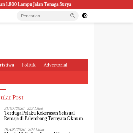
pu Jalan Tenaga Surya
Kasus Pemeliharaan Lampu di Dish
ristiwa
Politik
Advertorial
ular Post
31/07/2026
253 Lihat
Terduga Pelaku Kekerasan Seksual
Remaja di Palembang Ternyata Oknum
Mahasiswa, Dendi Saputra Masih Diburu
01/08/2026
204 Lihat