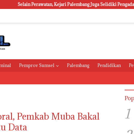
n Perawatan, Kejari Palembang Juga Selidiki Pengadaan 1.800 Lam
minal
Pemprov Sumsel
Palembang
Pendidikan
Pe
Pop
1
oral, Pemkab Muba Bakal
tu Data