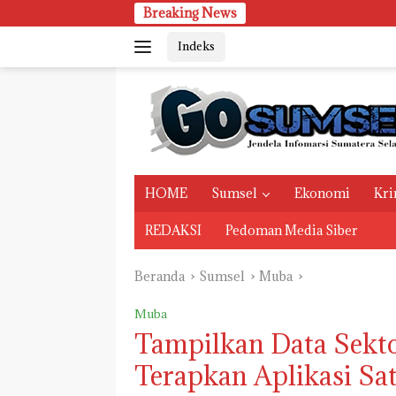
Langsung
Breaking News
Selai
ke
Indeks
konten
HOME
Sumsel
Ekonomi
Kri
REDAKSI
Pedoman Media Siber
Beranda
Sumsel
Muba
Muba
Tampilkan Data Sekt
Terapkan Aplikasi Sa