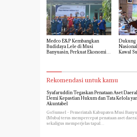
Medco E&P Kembangkan
Dukung 
Budidaya Lele di Musi
Nasiona
Banyuasin, Perkuat Ekonomi
Kawal S
Masyarakat Desa Suka Maju
Corrido
Rekomendasi untuk kamu
Syafaruddin Tegaskan Penataan Aset Daera
Demi Kepastian Hukum dan Tata Kelola ya
Akuntabel
GoSumsel – Pemerintah Kabupaten Musi Banyu
(Muba) terus mempercepat penataan aset daera
sekaligus memperjelas tapal…