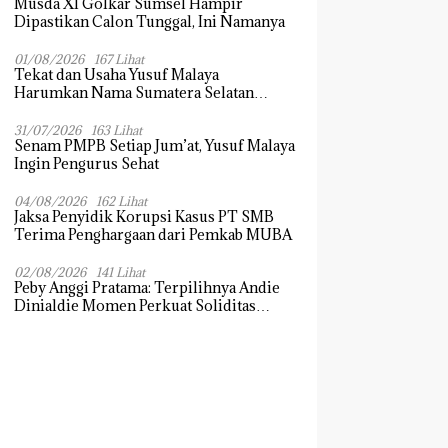
Musda XI Golkar Sumsel Hampir
Dipastikan Calon Tunggal, Ini Namanya
01/08/2026
167 Lihat
Tekat dan Usaha Yusuf Malaya
Harumkan Nama Sumatera Selatan
Dikancah Nasional dan Internasional
31/07/2026
163 Lihat
Senam PMPB Setiap Jum’at, Yusuf Malaya
Ingin Pengurus Sehat
04/08/2026
162 Lihat
Jaksa Penyidik Korupsi Kasus PT SMB
Terima Penghargaan dari Pemkab MUBA
02/08/2026
141 Lihat
Peby Anggi Pratama: Terpilihnya Andie
Dinialdie Momen Perkuat Soliditas
Golkar Sumsel