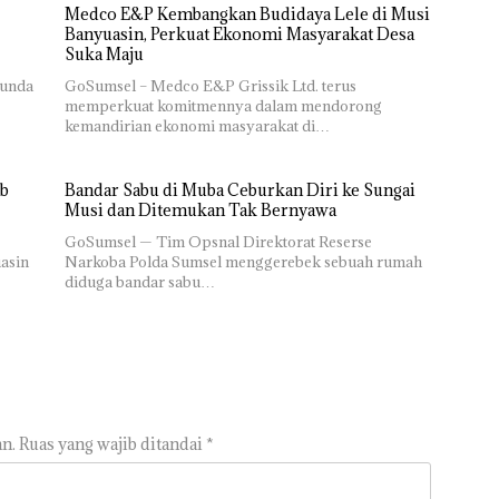
Medco E&P Kembangkan Budidaya Lele di Musi
Banyuasin, Perkuat Ekonomi Masyarakat Desa
Suka Maju
Bunda
GoSumsel – Medco E&P Grissik Ltd. terus
memperkuat komitmennya dalam mendorong
kemandirian ekonomi masyarakat di…
ab
Bandar Sabu di Muba Ceburkan Diri ke Sungai
Musi dan Ditemukan Tak Bernyawa
GoSumsel — Tim Opsnal Direktorat Reserse
asin
Narkoba Polda Sumsel menggerebek sebuah rumah
diduga bandar sabu…
n.
Ruas yang wajib ditandai
*