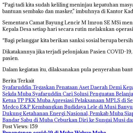
“Pagi tadi kita sudah keliling meninjau kepatuhan ma
bantuan sembako dan masker,” imbuhnya di Kantor Kad
Sementara Camat Bayung Lencir M Imron SE MSi men
Kepala Desa setiap hari secara rutin melakukan operasi
“Bagi pelanggar kita berikan sanksi sosial berupa bersi
Dikatakannya jika terjadi pelonjakan Pasien COVID-1
pasien.
Dalam kegiatan itu, dilaksanakan pula penyerahan bant
Berita Terkait
Syafaruddin Tegaskan Penataan Aset Daerah Demi Kep
Sekda Muba Syafaruddin Cari Solusi Penguatan Belanj
Ketua TP PKK Muba Apresiasi Pelaksanaan MPLS di Se
Medco E&P Kembangkan Budidaya Lele di Musi Banyua
Dukung Ketahanan Energi Nasional, Pemkab Muba Siap
Bandar Sabu di Muba Ceburkan Diri ke Sungai Musi d
Post Views:
159
Penanganan covid-19 di Muba
Wabup Muba