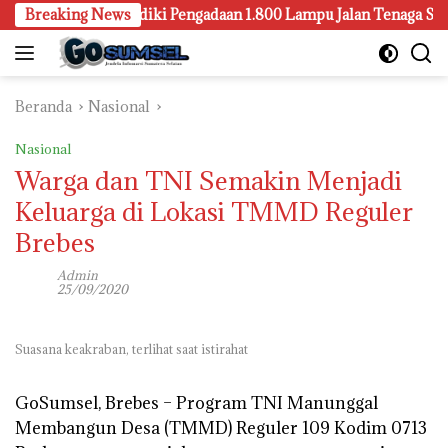
Langsung
lembang Juga Selidiki Pengadaan 1.800 Lampu Jalan Tenaga Surya
Breaking News
ke
konten
Beranda
Nasional
Nasional
Warga dan TNI Semakin Menjadi
Keluarga di Lokasi TMMD Reguler
Brebes
Admin
25/09/2020
Suasana keakraban, terlihat saat istirahat
GoSumsel, Brebes –
Program TNI Manunggal
Membangun Desa (TMMD) Reguler 109 Kodim 0713