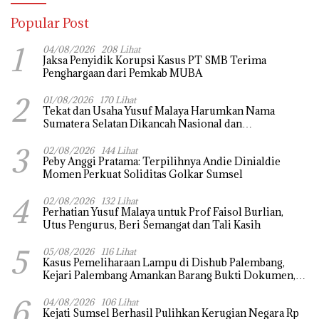
Popular Post
1
04/08/2026
208 Lihat
Jaksa Penyidik Korupsi Kasus PT SMB Terima
Penghargaan dari Pemkab MUBA
2
01/08/2026
170 Lihat
Tekat dan Usaha Yusuf Malaya Harumkan Nama
Sumatera Selatan Dikancah Nasional dan
Internasional
3
02/08/2026
144 Lihat
Peby Anggi Pratama: Terpilihnya Andie Dinialdie
Momen Perkuat Soliditas Golkar Sumsel
4
02/08/2026
132 Lihat
Perhatian Yusuf Malaya untuk Prof Faisol Burlian,
Utus Pengurus, Beri Semangat dan Tali Kasih
5
05/08/2026
116 Lihat
Kasus Pemeliharaan Lampu di Dishub Palembang,
Kejari Palembang Amankan Barang Bukti Dokumen,
Uang dan Perhiasan
6
04/08/2026
106 Lihat
Kejati Sumsel Berhasil Pulihkan Kerugian Negara Rp