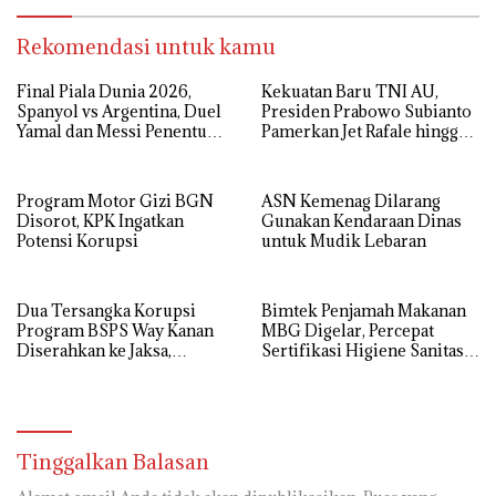
Rekomendasi untuk kamu
Final Piala Dunia 2026,
Kekuatan Baru TNI AU,
Spanyol vs Argentina, Duel
Presiden Prabowo Subianto
Yamal dan Messi Penentu
Pamerkan Jet Rafale hingga
Gelar Juara
Radar Modern
Program Motor Gizi BGN
ASN Kemenag Dilarang
Disorot, KPK Ingatkan
Gunakan Kendaraan Dinas
Potensi Korupsi
untuk Mudik Lebaran
Dua Tersangka Korupsi
Bimtek Penjamah Makanan
Program BSPS Way Kanan
MBG Digelar, Percepat
Diserahkan ke Jaksa,
Sertifikasi Higiene Sanitasi
Kerugian Negara Rp 546 Juta
Dapur SPPG
Dikembalikan
Tinggalkan Balasan