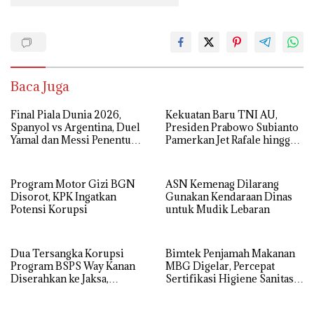
Baca Juga
Final Piala Dunia 2026,
Kekuatan Baru TNI AU,
Spanyol vs Argentina, Duel
Presiden Prabowo Subianto
Yamal dan Messi Penentu
Pamerkan Jet Rafale hingga
Gelar Juara
Radar Modern
Program Motor Gizi BGN
ASN Kemenag Dilarang
Disorot, KPK Ingatkan
Gunakan Kendaraan Dinas
Potensi Korupsi
untuk Mudik Lebaran
Dua Tersangka Korupsi
Bimtek Penjamah Makanan
Program BSPS Way Kanan
MBG Digelar, Percepat
Diserahkan ke Jaksa,
Sertifikasi Higiene Sanitasi
Kerugian Negara Rp 546 Juta
Dapur SPPG
Dikembalikan