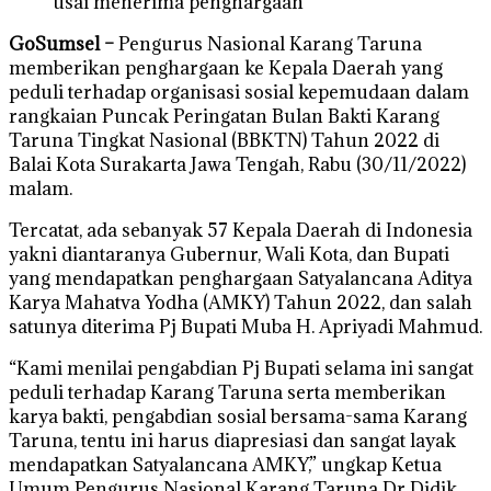
usai menerima penghargaan
GoSumsel –
Pengurus Nasional Karang Taruna
memberikan penghargaan ke Kepala Daerah yang
peduli terhadap organisasi sosial kepemudaan dalam
rangkaian Puncak Peringatan Bulan Bakti Karang
Taruna Tingkat Nasional (BBKTN) Tahun 2022 di
Balai Kota Surakarta Jawa Tengah, Rabu (30/11/2022)
malam.
Tercatat, ada sebanyak 57 Kepala Daerah di Indonesia
yakni diantaranya Gubernur, Wali Kota, dan Bupati
yang mendapatkan penghargaan Satyalancana Aditya
Karya Mahatva Yodha (AMKY) Tahun 2022, dan salah
satunya diterima Pj Bupati Muba H. Apriyadi Mahmud.
“Kami menilai pengabdian Pj Bupati selama ini sangat
peduli terhadap Karang Taruna serta memberikan
karya bakti, pengabdian sosial bersama-sama Karang
Taruna, tentu ini harus diapresiasi dan sangat layak
mendapatkan Satyalancana AMKY,” ungkap Ketua
Umum Pengurus Nasional Karang Taruna Dr Didik,