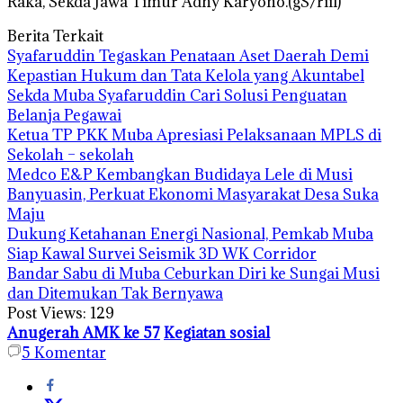
Raka, Sekda Jawa Timur Adhy Karyono.(gS/riil)
Berita Terkait
Syafaruddin Tegaskan Penataan Aset Daerah Demi
Kepastian Hukum dan Tata Kelola yang Akuntabel
Sekda Muba Syafaruddin Cari Solusi Penguatan
Belanja Pegawai
Ketua TP PKK Muba Apresiasi Pelaksanaan MPLS di
Sekolah – sekolah
Medco E&P Kembangkan Budidaya Lele di Musi
Banyuasin, Perkuat Ekonomi Masyarakat Desa Suka
Maju
Dukung Ketahanan Energi Nasional, Pemkab Muba
Siap Kawal Survei Seismik 3D WK Corridor
Bandar Sabu di Muba Ceburkan Diri ke Sungai Musi
dan Ditemukan Tak Bernyawa
Post Views:
129
Anugerah AMK ke 57
Kegiatan sosial
5
Komentar