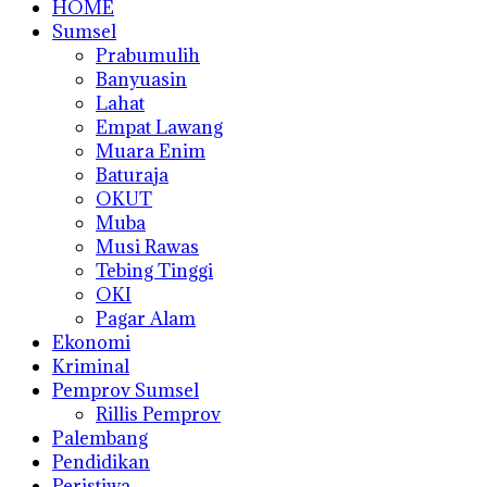
HOME
Sumsel
Prabumulih
Banyuasin
Lahat
Empat Lawang
Muara Enim
Baturaja
OKUT
Muba
Musi Rawas
Tebing Tinggi
OKI
Pagar Alam
Ekonomi
Kriminal
Pemprov Sumsel
Rillis Pemprov
Palembang
Pendidikan
Peristiwa