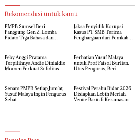
Rekomendasi untuk kamu
PMPB Sumsel Beri
Jaksa Penyidik Korupsi
Panggung Gen Z, Lomba
Kasus PT SMB Terima
Pidato Tiga Bahasa dan
Penghargaan dari Pemkab
Hadroh Banjir Apresiasi
MUBA
Peby Anggi Pratama:
Perhatian Yusuf Malaya
Terpilihnya Andie Dinialdie
untuk Prof Faisol Burlian,
Momen Perkuat Soliditas
Utus Pengurus, Beri
Golkar Sumsel
Semangat dan Tali Kasih
Senam PMPB Setiap Jum’at,
Festival Perahu Bidar 2026
Yusuf Malaya Ingin Pengurus
Disiapkan Lebih Meriah,
Sehat
Venue Baru di Keramasan