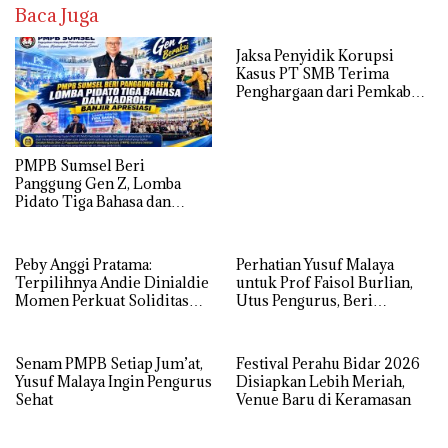
Baca Juga
Jaksa Penyidik Korupsi
Kasus PT SMB Terima
Penghargaan dari Pemkab
MUBA
PMPB Sumsel Beri
Panggung Gen Z, Lomba
Pidato Tiga Bahasa dan
Hadroh Banjir Apresiasi
Peby Anggi Pratama:
Perhatian Yusuf Malaya
Terpilihnya Andie Dinialdie
untuk Prof Faisol Burlian,
Momen Perkuat Soliditas
Utus Pengurus, Beri
Golkar Sumsel
Semangat dan Tali Kasih
Senam PMPB Setiap Jum’at,
Festival Perahu Bidar 2026
Yusuf Malaya Ingin Pengurus
Disiapkan Lebih Meriah,
Sehat
Venue Baru di Keramasan