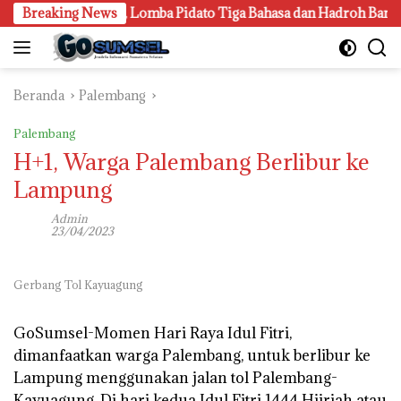
Langsung
Panggung Gen Z, Lomba Pidato Tiga Bahasa dan Hadroh Banjir Ap
Breaking News
ke
konten
Beranda
Palembang
Palembang
H+1, Warga Palembang Berlibur ke
Lampung
Admin
23/04/2023
Gerbang Tol Kayuagung
GoSumsel-
Momen Hari Raya Idul Fitri,
dimanfaatkan warga Palembang, untuk berlibur ke
Lampung menggunakan jalan tol Palembang-
Kayuagung. Di hari kedua Idul Fitri 1444 Hijriah atau