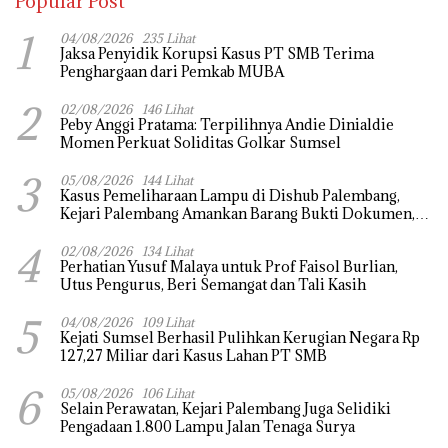
Popular Post
1
04/08/2026
235 Lihat
Jaksa Penyidik Korupsi Kasus PT SMB Terima
Penghargaan dari Pemkab MUBA
2
02/08/2026
146 Lihat
Peby Anggi Pratama: Terpilihnya Andie Dinialdie
Momen Perkuat Soliditas Golkar Sumsel
3
05/08/2026
144 Lihat
Kasus Pemeliharaan Lampu di Dishub Palembang,
Kejari Palembang Amankan Barang Bukti Dokumen,
Uang dan Perhiasan
4
02/08/2026
134 Lihat
Perhatian Yusuf Malaya untuk Prof Faisol Burlian,
Utus Pengurus, Beri Semangat dan Tali Kasih
5
04/08/2026
109 Lihat
Kejati Sumsel Berhasil Pulihkan Kerugian Negara Rp
127,27 Miliar dari Kasus Lahan PT SMB
6
05/08/2026
106 Lihat
Selain Perawatan, Kejari Palembang Juga Selidiki
Pengadaan 1.800 Lampu Jalan Tenaga Surya