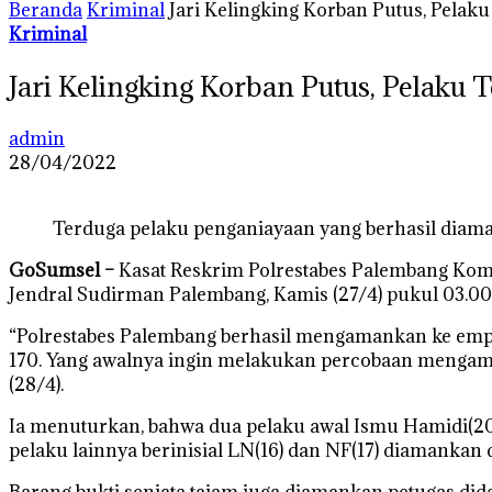
Beranda
Kriminal
Jari Kelingking Korban Putus, Pelak
Kriminal
Jari Kelingking Korban Putus, Pelaku 
admin
28/04/2022
Terduga pelaku penganiayaan yang berhasil diam
GoSumsel –
Kasat Reskrim Polrestabes Palembang Kom
Jendral Sudirman Palembang, Kamis (27/4) pukul 03.00 
“Polrestabes Palembang berhasil mengamankan ke empat 
170. Yang awalnya ingin melakukan percobaan mengam
(28/4).
Ia menuturkan, bahwa dua pelaku awal Ismu Hamidi(20)
pelaku lainnya berinisial LN(16) dan NF(17) diamankan
Barang bukti senjata tajam juga diamankan petugas dida