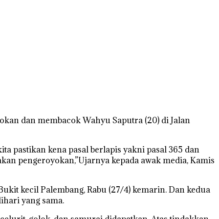
okan dan membacok Wahyu Saputra (20) di Jalan
a pastikan kena pasal berlapis yakni pasal 365 dan
akan pengeroyokan,”Ujarnya kepada awak media, Kamis
kit kecil Palembang, Rabu (27/4) kemarin. Dan kedua
dihari yang sama.
elurit, golok, dan samurai didapatkan. Atas tindakkan