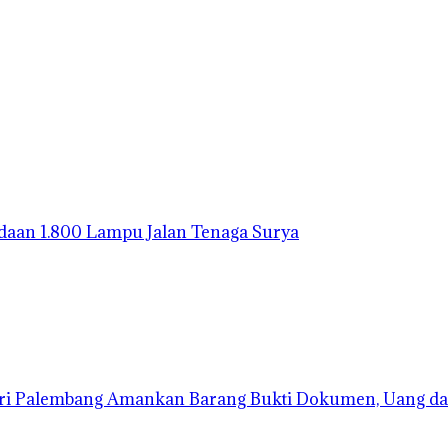
gadaan 1.800 Lampu Jalan Tenaga Surya
ari Palembang Amankan Barang Bukti Dokumen, Uang da