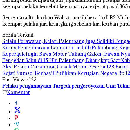
keempat pelaku tersebut keempatnya terjerat pasal 365
Sementara Itu, korban Wahyu masih berada di RS Mu
keempat pelaku jari kelingking sebelah kiri korban putu
Berita Terkait
Selain Perawatan, Kejari Palembang Juga Selidiki Pen
Kasus Pemeliharaan Lampu di Dishub Palembang, Kej
Kepergok Ingin Bawa Motor Tukang Galon, Irawan Nya
Pengedar Sabu di 15 Ulu Palembang Ditangkap Saat Ka
Aksi Pelaku Curanmor, Gasak Motor Beserta 128 Paket
Kejati Sumsel Berhasil Pulihkan Kerugian Negara Rp 1
Post Views:
123
Pelaku penganiayaan
Targedi pengeroyokan
Unit Teka
Komentar