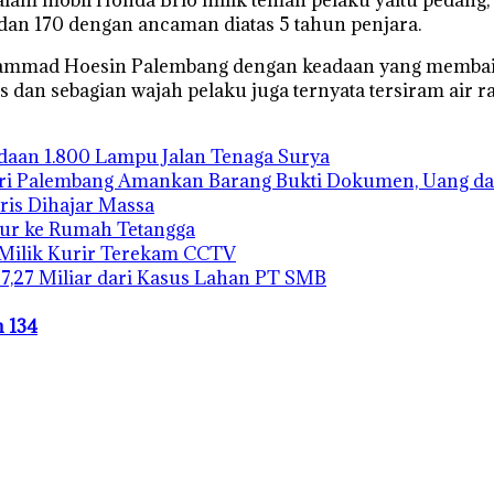
 dan 170 dengan ancaman diatas 5 tahun penjara.
hammad Hoesin Palembang dengan keadaan yang membaik
s dan sebagian wajah pelaku juga ternyata tersiram air r
gadaan 1.800 Lampu Jalan Tenaga Surya
ari Palembang Amankan Barang Bukti Dokumen, Uang da
ris Dihajar Massa
bur ke Rumah Tetangga
 Milik Kurir Terekam CCTV
27,27 Miliar dari Kasus Lahan PT SMB
n 134