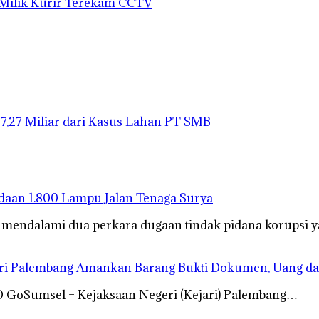
 Milik Kurir Terekam CCTV
27,27 Miliar dari Kasus Lahan PT SMB
gadaan 1.800 Lampu Jalan Tenaga Surya
s mendalami dua perkara dugaan tindak pidana korupsi
ari Palembang Amankan Barang Bukti Dokumen, Uang da
RD GoSumsel – Kejaksaan Negeri (Kejari) Palembang…