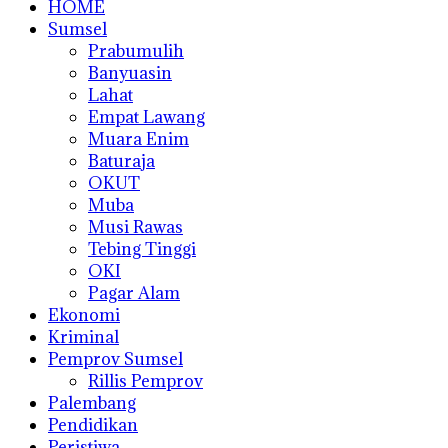
HOME
Sumsel
Prabumulih
Banyuasin
Lahat
Empat Lawang
Muara Enim
Baturaja
OKUT
Muba
Musi Rawas
Tebing Tinggi
OKI
Pagar Alam
Ekonomi
Kriminal
Pemprov Sumsel
Rillis Pemprov
Palembang
Pendidikan
Peristiwa