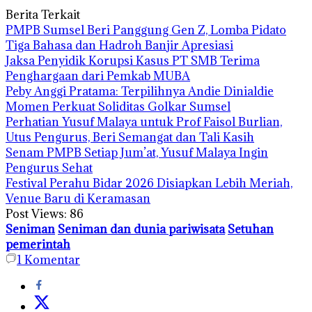
Berita Terkait
PMPB Sumsel Beri Panggung Gen Z, Lomba Pidato
Tiga Bahasa dan Hadroh Banjir Apresiasi
Jaksa Penyidik Korupsi Kasus PT SMB Terima
Penghargaan dari Pemkab MUBA
Peby Anggi Pratama: Terpilihnya Andie Dinialdie
Momen Perkuat Soliditas Golkar Sumsel
Perhatian Yusuf Malaya untuk Prof Faisol Burlian,
Utus Pengurus, Beri Semangat dan Tali Kasih
Senam PMPB Setiap Jum’at, Yusuf Malaya Ingin
Pengurus Sehat
Festival Perahu Bidar 2026 Disiapkan Lebih Meriah,
Venue Baru di Keramasan
Post Views:
86
Seniman
Seniman dan dunia pariwisata
Setuhan
pemerintah
1
Komentar