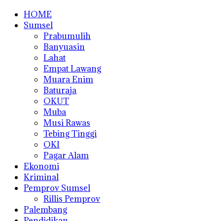
HOME
Sumsel
Prabumulih
Banyuasin
Lahat
Empat Lawang
Muara Enim
Baturaja
OKUT
Muba
Musi Rawas
Tebing Tinggi
OKI
Pagar Alam
Ekonomi
Kriminal
Pemprov Sumsel
Rillis Pemprov
Palembang
Pendidikan