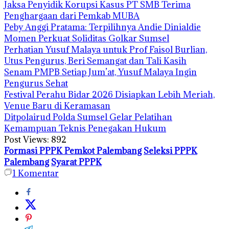
Jaksa Penyidik Korupsi Kasus PT SMB Terima
Penghargaan dari Pemkab MUBA
Peby Anggi Pratama: Terpilihnya Andie Dinialdie
Momen Perkuat Soliditas Golkar Sumsel
Perhatian Yusuf Malaya untuk Prof Faisol Burlian,
Utus Pengurus, Beri Semangat dan Tali Kasih
Senam PMPB Setiap Jum’at, Yusuf Malaya Ingin
Pengurus Sehat
Festival Perahu Bidar 2026 Disiapkan Lebih Meriah,
Venue Baru di Keramasan
Ditpolairud Polda Sumsel Gelar Pelatihan
Kemampuan Teknis Penegakan Hukum
Post Views:
892
Formasi PPPK Pemkot Palembang
Seleksi PPPK
Palembang
Syarat PPPK
1
Komentar