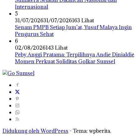
Sumatera Selatan Dikancah Nasional dan
Internasional
5
31/07/2026
31/07/2026
163 Lihat
Senam PMPB Setiap Jum’at, Yusuf Malaya Ingin
Pengurus Sehat
6
02/08/2026
143 Lihat
Peby Anggi Pratama: Terpilihnya Andie Dinialdie
Momen Perkuat Soliditas Golkar Sumsel
Didukung oleh WordPress
-
Tema: wpberita.