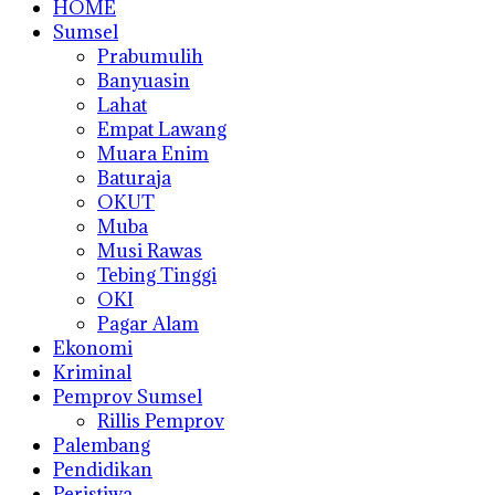
HOME
Sumsel
Prabumulih
Banyuasin
Lahat
Empat Lawang
Muara Enim
Baturaja
OKUT
Muba
Musi Rawas
Tebing Tinggi
OKI
Pagar Alam
Ekonomi
Kriminal
Pemprov Sumsel
Rillis Pemprov
Palembang
Pendidikan
Peristiwa