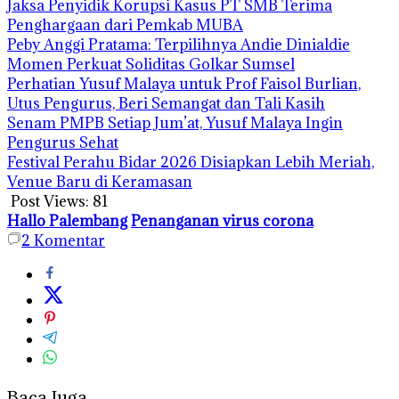
Jaksa Penyidik Korupsi Kasus PT SMB Terima
Penghargaan dari Pemkab MUBA
Peby Anggi Pratama: Terpilihnya Andie Dinialdie
Momen Perkuat Soliditas Golkar Sumsel
Perhatian Yusuf Malaya untuk Prof Faisol Burlian,
Utus Pengurus, Beri Semangat dan Tali Kasih
Senam PMPB Setiap Jum’at, Yusuf Malaya Ingin
Pengurus Sehat
Festival Perahu Bidar 2026 Disiapkan Lebih Meriah,
Venue Baru di Keramasan
Post Views:
81
Hallo Palembang
Penanganan virus corona
2
Komentar
Baca Juga