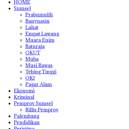
HOME
Sumsel
Prabumulih
Banyuasin
Lahat
Empat Lawang
Muara Enim
Baturaja
OKUT
Muba
Musi Rawas
Tebing Tinggi
OKI
Pagar Alam
Ekonomi
Kriminal
Pemprov Sumsel
Rillis Pemprov
Palembang
Pendidikan
Peristiwa