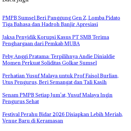
PMPB Sumsel Beri Panggung Gen Z, Lomba Pidato
Tiga Bahasa dan Hadroh Banjir Apresiasi
Jaksa Penyidik Korupsi Kasus PT SMB Terima
Penghargaan dari Pemkab MUBA
Peby Anggi Pratama: Terpilihnya Andie Dinialdie
Momen Perkuat Soliditas Golkar Sumsel
Perhatian Yusuf Malaya untuk Prof Faisol Burlian,
Utus Pengurus, Beri Semangat dan Tali Kasih
Senam PMPB Setiap Jum’at, Yusuf Malaya Ingin
Pengurus Sehat
Festival Perahu Bidar 2026 Disiapkan Lebih Meriah,
Venue Baru di Keramasan