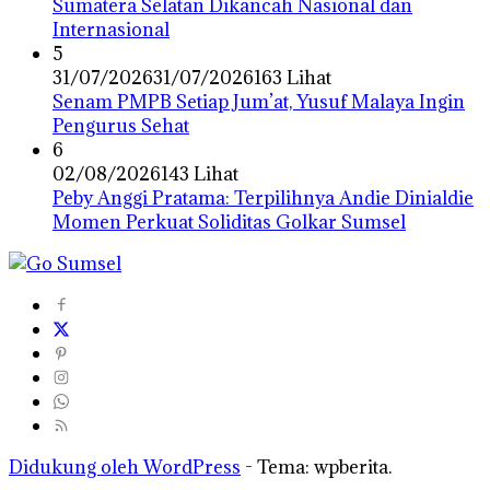
Sumatera Selatan Dikancah Nasional dan
Internasional
5
31/07/2026
31/07/2026
163 Lihat
Senam PMPB Setiap Jum’at, Yusuf Malaya Ingin
Pengurus Sehat
6
02/08/2026
143 Lihat
Peby Anggi Pratama: Terpilihnya Andie Dinialdie
Momen Perkuat Soliditas Golkar Sumsel
Didukung oleh WordPress
-
Tema: wpberita.