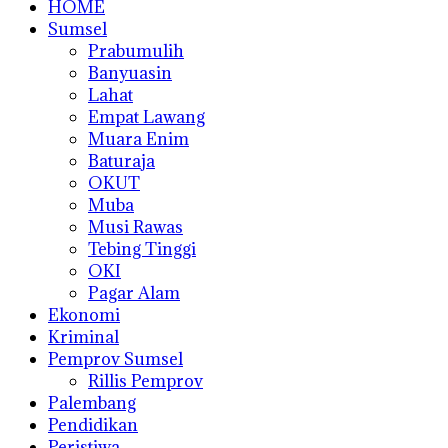
HOME
Sumsel
Prabumulih
Banyuasin
Lahat
Empat Lawang
Muara Enim
Baturaja
OKUT
Muba
Musi Rawas
Tebing Tinggi
OKI
Pagar Alam
Ekonomi
Kriminal
Pemprov Sumsel
Rillis Pemprov
Palembang
Pendidikan
Peristiwa