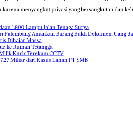
kan karena menyangkut privasi yang bersangkutan dan kel
gadaan 1.800 Lampu Jalan Tenaga Surya
ari Palembang Amankan Barang Bukti Dokumen, Uang da
ris Dihajar Massa
bur ke Rumah Tetangga
 Milik Kurir Terekam CCTV
27,27 Miliar dari Kasus Lahan PT SMB