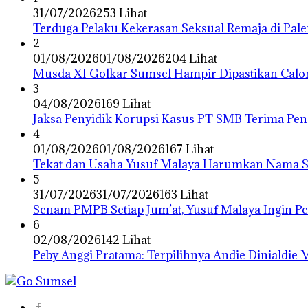
31/07/2026
253 Lihat
Terduga Pelaku Kekerasan Seksual Remaja di Pa
2
01/08/2026
01/08/2026
204 Lihat
Musda XI Golkar Sumsel Hampir Dipastikan Calo
3
04/08/2026
169 Lihat
Jaksa Penyidik Korupsi Kasus PT SMB Terima P
4
01/08/2026
01/08/2026
167 Lihat
Tekat dan Usaha Yusuf Malaya Harumkan Nama Su
5
31/07/2026
31/07/2026
163 Lihat
Senam PMPB Setiap Jum’at, Yusuf Malaya Ingin P
6
02/08/2026
142 Lihat
Peby Anggi Pratama: Terpilihnya Andie Dinialdie