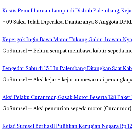
Kasus Pemeliharaan Lampu di Dishub Palembang, Kej
– 69 Saksi Telah Diperiksa Diantaranya 8 Anggota DP
Kepergok Ingin Bawa Motor Tukang Galon, Irawan Nya
GoSumsel — Belum sempat membawa kabur sepeda motor
Pengedar Sabu di 15 Ulu Palembang Ditangkap Saat Ka
GoSumsel — Aksi kejar – kejaran mewarnai penangkapa
Aksi Pelaku Curanmor, Gasak Motor Beserta 128 Paket
GoSumsel — Aksi pencurian sepeda motor (Curanmor) mi
Kejati Sumsel Berhasil Pulihkan Kerugian Negara Rp 1